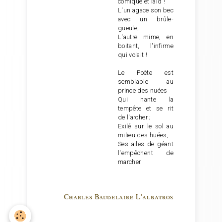
comique et laid !
L'un agace son bec
avec un brûle-
gueule,
L'autre mime, en
boitant, l'infirme
qui volait !
Le Poète est
semblable au
prince des nuées
Qui hante la
tempête et se rit
de l'archer ;
Exilé sur le sol au
milieu des huées,
Ses ailes de géant
l'empêchent de
marcher.
Charles Baudelaire L'albatros