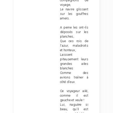
compagnons de
voyage,
Le navire glissant
sur les gouffres
amers.
A peine les ont-ils
déposés sur les
planches,
Que ces rois de
l'azur, maladroits
et honteux,
Laissent
piteusement leurs
grandes ailes
blanches
Comme des
avirons traîner à
côté d'eux.
Ce voyageur ailé,
comme il est
gauche et veule !
Lui, naguère si
beau, qu'il est