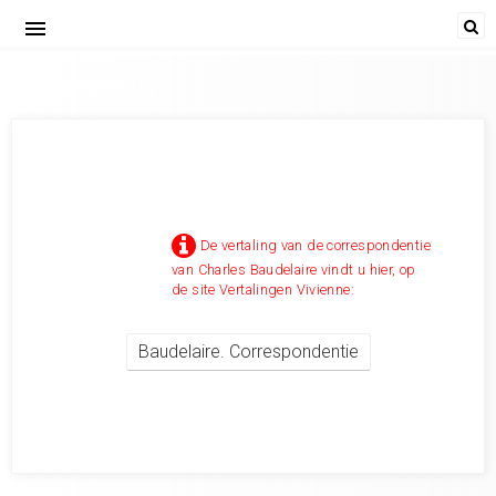
menu
baudelaire 1838-1839
De vertaling van de correspondentie
van Charles Baudelaire vindt u hier, op
de site Vertalingen Vivienne:
Baudelaire. Correspondentie