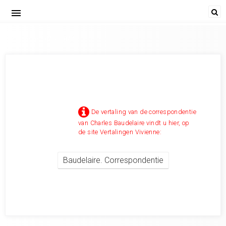
menu
baudelaire 1843-1844
De vertaling van de correspondentie
van Charles Baudelaire vindt u hier, op
de site Vertalingen Vivienne:
Baudelaire. Correspondentie