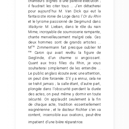
chanteurs dignes d'une pareille exécution ;
il faudrait les citer tous ... J'en détacherai
pour aujourd'hui M. Van Dick qui eut la
fantaisiste ironie de Loge dans l'
Or du Rhin
et le lyrisme passionné de Siegmund dans
Walkyrie
. M. Lieban, dans le rôle du nain
Mime, incroyable de sournoiserie rampante,
chante merveilleusement malgré cela. Ces
deux hommes sont de grands artistes ...
lle
M
Zimmermann fait presque oublier
M
me
Caron qui avait revêtu la figure de
Sieglinde, d'un charme si angoissant.
Quant aux trois filles du Rhin, je vous
souhaiterai simplement de les entendre ...
Le public anglais écoute avec une attention,
on peut dire forcenée. S'il y a ennui, cela ne
se trahit jamais ; la salle étant, d'autre part,
plongée dans l'obscurité pendant la durée
des actes, on peut même y dormir en toute
sécurité. On applaudit seulement à la fin
de chaque acte, tradition essentiellement
wagnérienne ; et le docteur Richter s'en va
content, insensible aux ovations, peut-être
impatient d'une bière réparatrice.