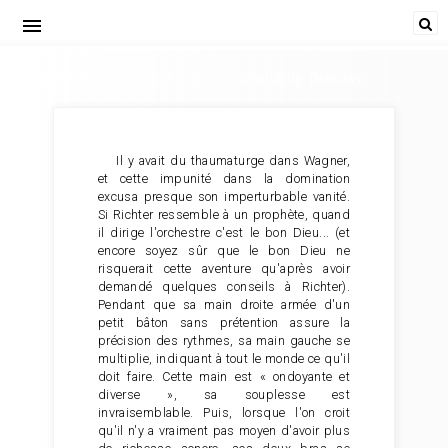
menu
Hector Berlioz. Monsieur Croche, antidilettante. Debussy.
Il y avait du thaumaturge dans Wagner,
et cette impunité dans la domination
excusa presque son imperturbable vanité.
Si Richter ressemble à un prophète, quand
il dirige l'orchestre c'est le bon Dieu... (et
encore soyez sûr que le bon Dieu ne
risquerait cette aventure qu'après avoir
demandé quelques conseils à Richter).
Pendant que sa main droite armée d'un
petit bâton sans prétention assure la
précision des rythmes, sa main gauche se
multiplie, indiquant à tout le monde ce qu'il
doit faire. Cette main est « ondoyante et
diverse », sa souplesse est
invraisemblable. Puis, lorsque l'on croit
qu'il n'y a vraiment pas moyen d'avoir plus