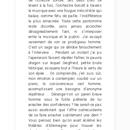
de richesse sonore, ses deux bras se
lèvent à la fois, l'orchestre bondit à travers
la musique avec une fougue irrésistible qui
balaie, comme fétu de paille, l'indifférence
la plus enracinée. Toute cette pantomime
reste discrète, sans jamais accrocher
désagréablement l'œil, ni s'interposer
entre la musique et le public. J'ai essayé
vainement de voir ce prodigieux homme.
C'est un sage qui se dérobe farouchement
à l'interview ... Pendant un instant j'ai pu
l'apercevoir faisant répéter Fafner, le pauvre
dragon sur lequel Siegfried, petite brute
héroïque, essayera tout à l'heure la vertu de
son épée ... On comprendra, j'en suis sûr,
mon émotion à contempler, courbé sur un
piano, le consciencieux vieil homme,
accomplissant une besogne d'anonyme
répétiteur ... Dérange-t-on un pareil brave
homme sous le futile prétexte de lui
arracher des confidences ? Ne serait-ce pas
aussi exorbitant que l'offre outrecuidante
de se faire arracher subitement une dent ?
Vous pensez bien qu'on avait écrémé les
théâtres d'Allemagne pour trouver les