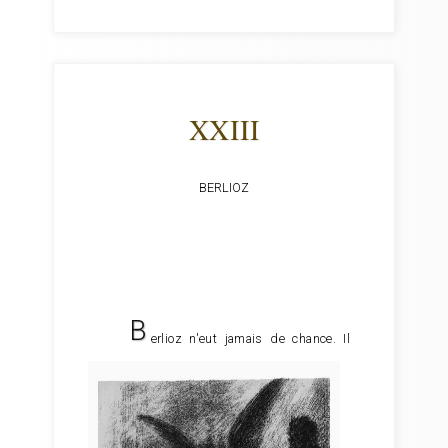
XXIII
BERLIOZ
B
erlioz n'eut jamais de chance.
Il