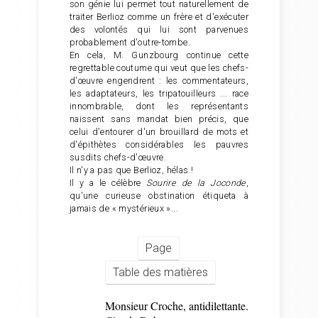
son génie lui permet tout naturellement de
traiter Berlioz comme un frère et d'exécuter
des volontés qui lui sont parvenues
probablement d'outre-tombe.
En cela, M. Gunzbourg continue cette
regrettable coutume qui veut que les chefs-
d'œuvre engendrent : les commentateurs,
les adaptateurs, les tripatouilleurs ... race
innombrable, dont les représentants
naissent sans mandat bien précis, que
celui d'entourer d'un brouillard de mots et
d'épithètes considérables les pauvres
susdits chefs-d'œuvre.
Il n'y a pas que Berlioz, hélas !
Il y a le célèbre
Sourire de la Joconde
,
qu'une curieuse obstination étiqueta à
jamais de « mystérieux »...
Page
Table des matières
Monsieur Croche, antidilettante.