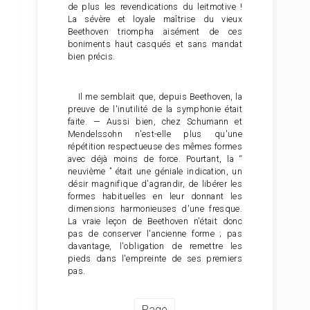
de plus les revendications du leitmotive !
La sévère et loyale maîtrise du vieux
Beethoven triompha aisément de ces
boniments haut casqués et sans mandat
bien précis.
Il me semblait que, depuis Beethoven, la
preuve de l'inutilité de la symphonie était
faite. — Aussi bien, chez Schumann et
Mendelssohn n'est-elle plus qu'une
répétition respectueuse des mêmes formes
avec déjà moins de force. Pourtant, la “
neuvième ” était une géniale indication, un
désir magnifique d'agrandir, de libérer les
formes habituelles en leur donnant les
dimensions harmonieuses d'une fresque.
La vraie leçon de Beethoven n'était donc
pas de conserver l'ancienne forme ; pas
davantage, l'obligation de remettre les
pieds dans l'empreinte de ses premiers
pas.
Page