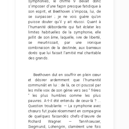
symphonies, le chiffre 9 devait donc
s'imposer d'une façon presque fatidique à
son esprit, et Beethoven s'imposa, lui, de
se surpasser ; je ne vois guère qu'on
puisse douter qu'il y ait réussi. Quant à
l'humanité débordante qui fait éclater les
limites habituelles de la symphonie, elle
jaillit de son âme, laquelle, ivre de liberté,
se meurtrissait, par une ironique
combinaison de la destinée, aux barreaux
dorés que lui faisait l'amitié mal charitable
des grands.
Beethoven dut en souffrir en plein cœur
et désirer ardemment que l'humanité
communiât en lui : de là, ce cri poussé par
les mille voix de son génie vers ses “ frères
” les plus humbles comme les plus
pauvres. A-t-il été entendu de ceux-là ? ...
Question troublante. — La symphonie avec
chœurs fut jouée récemment en compagnie
de quelques faisandés chefs-d'œuvre de
Richard Wagner. — Tannhseuser,
Siegmund, Lohengrin, clamèrent une fois