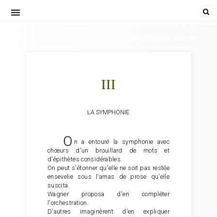
menu
La symphonie. Monsieur Croche, antidilettante, Claude Debussy.
III
LA SYMPHONIE
O
n a entouré la symphonie avec
chœurs d'un brouillard de mots et
d'épithètes considérables.
On peut s'étonner qu'elle ne soit pas restée
ensevelie sous l'amas de prose qu'elle
suscita.
Wagner proposa d'en compléter
l'orchestration.
D'autres imaginèrent d'en expliquer