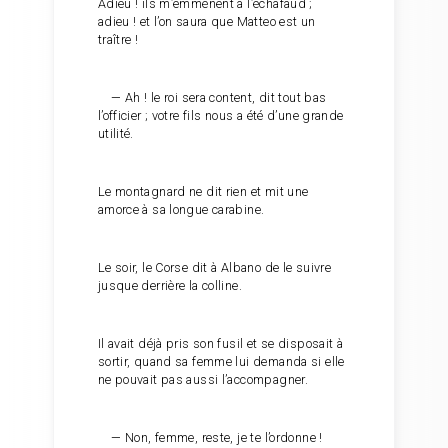
Adieu ! ils m’emmènent à l’échafaud ;
adieu ! et l’on saura que Matteo est un
traître !
— Ah ! le roi sera content, dit tout bas
l’officier ; votre fils nous a été d’une grande
utilité.
Le montagnard ne dit rien et mit une
amorce à sa longue carabine.
Le soir, le Corse dit à Albano de le suivre
jusque derrière la colline.
Il avait déjà pris son fusil et se disposait à
sortir, quand sa femme lui demanda si elle
ne pouvait pas aussi l’accompagner.
— Non, femme, reste, je te l’ordonne !