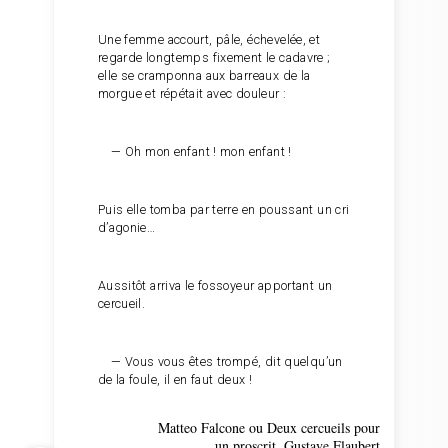
Une femme accourt, pâle, échevelée, et
regarde longtemps fixement le cadavre ;
elle se cramponna aux barreaux de la
morgue et répétait avec douleur :
— Oh mon enfant ! mon enfant !
Puis elle tomba par terre en poussant un cri
d’agonie…
Aussitôt arriva le fossoyeur apportant un
cercueil.
— Vous vous êtes trompé, dit quelqu’un
de la foule, il en faut deux !
Matteo Falcone ou Deux cercueils pour
un proscrit. Gustave Flaubert