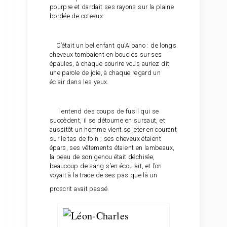
pourpre et dardait ses rayons sur la plaine
bordée de coteaux.
C’était un bel enfant qu’Albano : de longs
cheveux tombaient en boucles sur ses
épaules, à chaque sourire vous auriez dit
une parole de joie, à chaque regard un
éclair dans les yeux.
Il entend des coups de fusil qui se
succèdent, il se détourne en sursaut, et
aussitôt un homme vient se jeter en courant
sur le tas de foin ; ses cheveux étaient
épars, ses vêtements étaient en lambeaux,
la peau de son genou était déchirée,
beaucoup de sang s’en écoulait, et l’on
voyait à la trace de ses pas que là un
proscrit avait passé.