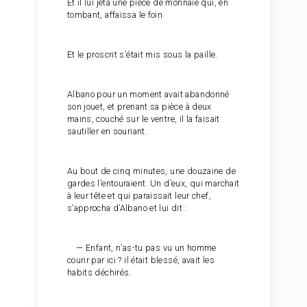
Et il lui jeta une pièce de monnaie qui, en
tombant, affaissa le foin.
Et le proscrit s’était mis sous la paille.
Albano pour un moment avait abandonné
son jouet, et prenant sa pièce à deux
mains, couché sur le ventre, il la faisait
sautiller en souriant.
Au bout de cinq minutes, une douzaine de
gardes l’entouraient. Un d’eux, qui marchait
à leur tête et qui paraissait leur chef,
s’approcha d’Albano et lui dit :
— Enfant, n’as-tu pas vu un homme
courir par ici ? il était blessé, avait les
habits déchirés.