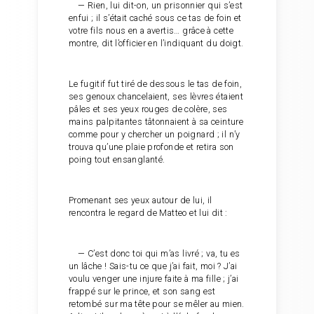
— Rien, lui dit-on, un prisonnier qui s’est
enfui ; il s’était caché sous ce tas de foin et
votre fils nous en a avertis… grâce à cette
montre, dit l’officier en l’indiquant du doigt.
Le fugitif fut tiré de dessous le tas de foin,
ses genoux chancelaient, ses lèvres étaient
pâles et ses yeux rouges de colère, ses
mains palpitantes tâtonnaient à sa ceinture
comme pour y chercher un poignard ; il n’y
trouva qu’une plaie profonde et retira son
poing tout ensanglanté.
Promenant ses yeux autour de lui, il
rencontra le regard de Matteo et lui dit :
— C’est donc toi qui m’as livré ; va, tu es
un lâche ! Sais-tu ce que j’ai fait, moi ? J’ai
voulu venger une injure faite à ma fille ; j’ai
frappé sur le prince, et son sang est
retombé sur ma tête pour se mêler au mien.