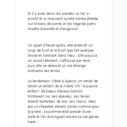
Et il y avait dans ces paroles un ton si
positif et si imposant qu’elle tomba attérée
sur le banc de pierre, et les regarda partir,
muette d’anxiété et d’angoisse.
Un quart d’heure après, elle entendit un
coup de fusil et le bruit que fait quelque
chose en tombant dans l’eau… Elle poussa
un sourd râlement, s’affaissa par terre,
puis elle se releva et un rire étrange
contracta ses lèvres.
Le lendemain, c’était à Ajaccio, on venait de
retirer un enfant de la rivière. Oh ! le pauvre
enfant ! de beaux cheveux blonds
tombaient sur ses épaules, ses lèvres
étaient tachetées de noir, ses mains, liées
par un chapelet, étaient jointes comme pour
la prière ; sa poitrine était percée d’une
balle et l’on distinguait encore sa sanglante
trace…