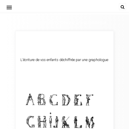
menu
L’écriture de vos enfants déchiffrée par une graphologue
L’écriture de vos enfants déchiffrée par une graphologue