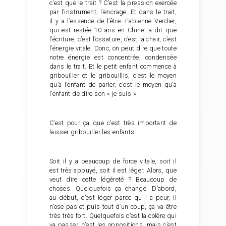
c’est que le trait ? C’est la pression exercée
par l’instrument, l’encrage. Et dans le trait,
il y a l’essence de l’être. Fabienne Verdier,
qui est restée 10 ans en Chine, a dit que
l’écriture, c’est l’ossature, c’est la chair, c’est
l’énergie vitale. Donc, on peut dire que toute
notre énergie est concentrée, condensée
dans le trait. Et le petit enfant commence à
gribouiller et le gribouillis, c’est le moyen
qu’a l’enfant de parler, c’est le moyen qu’a
l’enfant de dire son « je suis ».
C’est pour ça que c’est très important de
laisser gribouiller les enfants.
Soit il y a beaucoup de force vitale, soit il
est très appuyé, soit il est léger. Alors, que
veut dire cette légèreté ? Beaucoup de
choses. Quelquefois ça change. D’abord,
au début, c’est léger parce qu’il a peur, il
n’ose pas et puis tout d’un coup, ça va être
très très fort. Quelquefois c’est la colère qui
va passer, c’est les oppositions, mais c’est