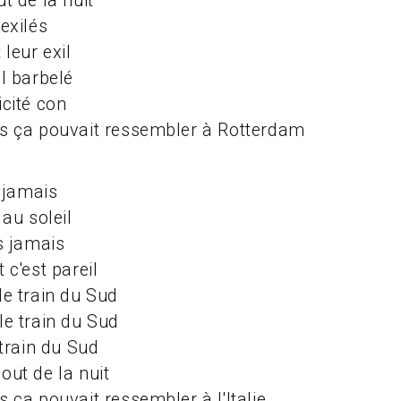
t de la nuit
exilés
 leur exil
el barbelé
icité con
s ça pouvait ressembler à Rotterdam
i jamais
 au soleil
as jamais
 c'est pareil
le train du Sud
le train du Sud
 train du Sud
out de la nuit
s ça pouvait ressembler à l'Italie