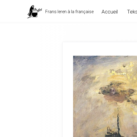
Accueil
Teks
Frans leren à la française
Léo ferré Rotterdam