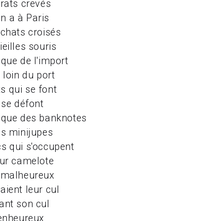
 rats crevés
n a à Paris
 chats croisés
eilles souris
 que de l'import
 loin du port
 qui se font
 se défont
 que des banknotes
es minijupes
s qui s'occupent
eur camelote
s malheureux
aient leur cul
ant son cul
ienheureux