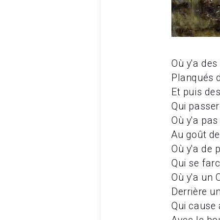
Où y'a des
Planqués d
Et puis de
Qui passer
Où y'a pas
Au goût d
Où y'a de 
Qui se farc
Où y'a un 
Derrière un
Qui cause 