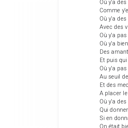
Où y'a des
Comme y'e
Où y'a des
Avec des vi
Où y'a pas
Où y'a bien
Des amants
Et puis qui
Où y'a pas
Au seuil d
Et des mec
A placer l
Où y'a de
Qui donner
Si en donn
On était b