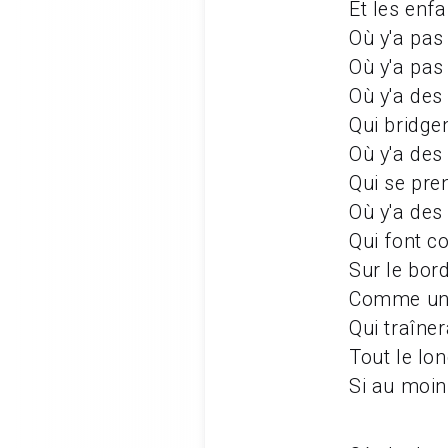
Et les enf
Où y'a pa
Où y'a pas
Où y'a des
Qui bridge
Où y'a des 
Qui se pre
Où y'a des 
Qui font co
Sur le bord
Comme un 
Qui traîner
Tout le lon
Si au moin