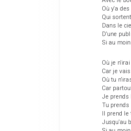
Avec le bou
Où y'a des 
Qui sortent
Dans le ci
D'une publ
Si au moin
Où je n'ira
Car je vais
Où tu n'ir
Car partout
Je prends 
Tu prends 
Il prend le
Jusqu'au b
Si au moin