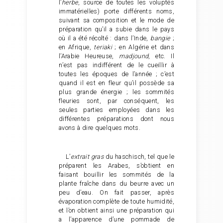
l’
herbe
, source de toutes les voluptés
immatérielles) porte différents noms,
suivant sa composition et le mode de
préparation qu’il a subie dans le pays
où il a été récolté : dans l’Inde,
bangie
;
en Afrique,
teriaki
; en Algérie et dans
l’Arabie Heureuse,
madjound
, etc. Il
n’est pas indifférent de le cueillir à
toutes les époques de l’année ; c’est
quand il est en fleur qu’il possède sa
plus grande énergie ; les sommités
fleuries sont, par conséquent, les
seules parties employées dans les
différentes préparations dont nous
avons à dire quelques mots.
L’
extrait gras
du haschisch, tel que le
préparent les Arabes, s’obtient en
faisant bouillir les sommités de la
plante fraîche dans du beurre avec un
peu d’eau. On fait passer, après
évaporation complète de toute humidité,
et l’on obtient ainsi une préparation qui
a l’apparence d’une pommade de