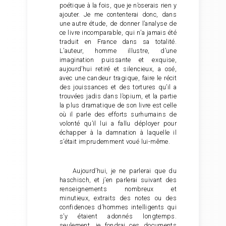
poétique à la fois, que je n’oserais rien y
ajouter. Je me contenterai donc, dans
une autre étude, de donner l’analyse de
ce livre incomparable, qui n’a jamais été
traduit en France dans sa totalité.
L’auteur, homme illustre, d’une
imagination puissante et exquise,
aujourd’hui retiré et silencieux, a osé,
avec une candeur tragique, faire le récit
des jouissances et des tortures qu’il a
trouvées jadis dans l’opium, et la partie
la plus dramatique de son livre est celle
où il parle des efforts surhumains de
volonté qu’il lui a fallu déployer pour
échapper à la damnation à laquelle il
s’était imprudemment voué lui-même.
Aujourd’hui, je ne parlerai que du
haschisch, et j’en parlerai suivant des
renseignements nombreux et
minutieux, extraits des notes ou des
confidences d’hommes intelligents qui
s’y étaient adonnés longtemps.
seulement, je fondrai ces documents