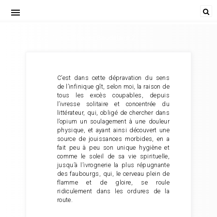
menu
Les Paradis artificiels. Charles Baudelaire.2
C’est dans cette dépravation du sens
de l’infinique gît, selon moi, la raison de
tous les excès coupables, depuis
l’ivresse solitaire et concentrée du
littérateur, qui, obligé de chercher dans
l’opium un soulagement à une douleur
physique, et ayant ainsi découvert une
source de jouissances morbides, en a
fait peu à peu son unique hygiène et
comme le soleil de sa vie spirituelle,
jusqu’à l’ivrognerie la plus répugnante
des faubourgs, qui, le cerveau plein de
flamme et de gloire, se roule
ridiculement dans les ordures de la
route.