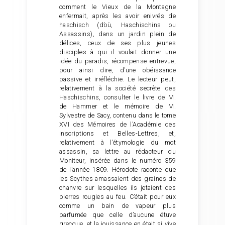
comment le Vieux de la Montagne
enfermait, après les avoir enivrés de
haschisch (d’où, Haschischins ou
Assassins), dans un jardin plein de
délices, ceux de ses plus jeunes
disciples à qui il voulait donner une
idée du paradis, récompense entrevue,
pour ainsi dire, d’une obéissance
passive et irréfléchie. Le lecteur peut,
relativement à la société secrète des
Haschischins, consulter le livre de M.
de Hammer et le mémoire de M.
Sylvestre de Sacy, contenu dans le tome
XVI des Mémoires de l’Académie des
Inscriptions et Belles-Lettres, et,
relativement à l’étymologie du mot
assassin, sa lettre au rédacteur du
Moniteur, insérée dans le numéro 359
de l’année 1809. Hérodote raconte que
les Scythes amassaient des graines de
chanvre sur lesquelles ils jetaient des
pierres rougies au feu. C’était pour eux
comme un bain de vapeur plus
parfumée que celle d’aucune étuve
grecque, et la jouissance en était si vive