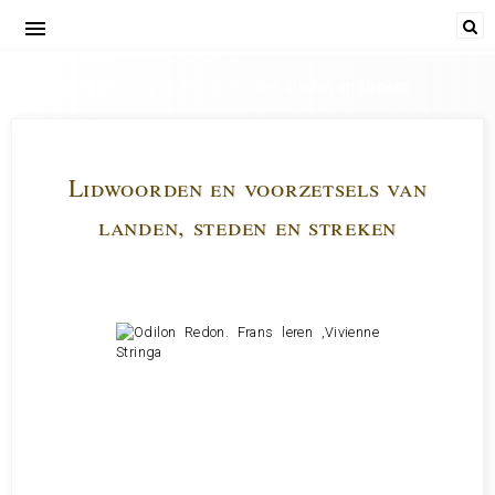
menu
Lidwoorden en voorzetsels van landen, steden en streken
Lidwoorden en voorzetsels van
landen, steden en streken