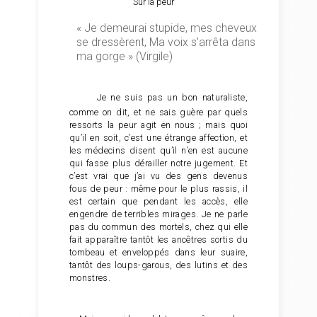
Sur la peur
« Je demeurai stupide, mes cheveux
se dressèrent, Ma voix s’arrêta dans
ma gorge » (Virgile)
Je ne suis pas un bon naturaliste,
comme on dit, et ne sais guère par quels
ressorts la peur agit en nous ; mais quoi
qu’il en soit, c’est une étrange affection, et
les médecins disent qu’il n’en est aucune
qui fasse plus dérailler notre jugement. Et
c’est vrai que j’ai vu des gens devenus
fous de peur : même pour le plus rassis, il
est certain que pendant les accès, elle
engendre de terribles mirages. Je ne parle
pas du commun des mortels, chez qui elle
fait apparaître tantôt les ancêtres sortis du
tombeau et enveloppés dans leur suaire,
tantôt des loups-garous, des lutins et des
monstres.