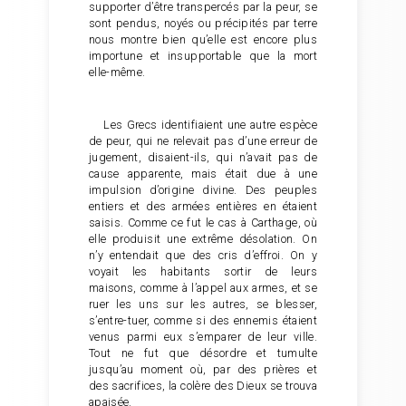
supporter d’être transpercés par la peur, se
sont pendus, noyés ou précipités par terre
nous montre bien qu’elle est encore plus
importune et insupportable que la mort
elle-même.
Les Grecs identifiaient une autre espèce
de peur, qui ne relevait pas d’une erreur de
jugement, disaient-ils, qui n’avait pas de
cause apparente, mais était due à une
impulsion d’origine divine. Des peuples
entiers et des armées entières en étaient
saisis. Comme ce fut le cas à Carthage, où
elle produisit une extrême désolation. On
n’y entendait que des cris d’effroi. On y
voyait les habitants sortir de leurs
maisons, comme à l’appel aux armes, et se
ruer les uns sur les autres, se blesser,
s’entre-tuer, comme si des ennemis étaient
venus parmi eux s’emparer de leur ville.
Tout ne fut que désordre et tumulte
jusqu’au moment où, par des prières et
des sacrifices, la colère des Dieux se trouva
apaisée.