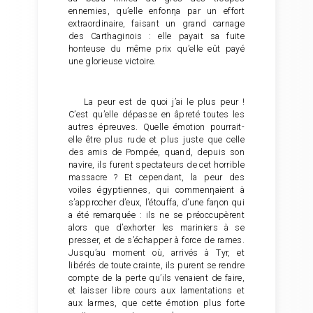
ennemies, qu’elle enfonηa par un effort
extraordinaire, faisant un grand carnage
des Carthaginois : elle payait sa fuite
honteuse du même prix qu’elle eût payé
une glorieuse victoire.
La peur est de quoi j’ai le plus peur !
C’est qu’elle dépasse en âpreté toutes les
autres épreuves. Quelle émotion pourrait-
elle être plus rude et plus juste que celle
des amis de Pompée, quand, depuis son
navire, ils furent spectateurs de cet horrible
massacre ? Et cependant, la peur des
voiles égyptiennes, qui commenηaient à
s’approcher d’eux, l’étouffa, d’une faηon qui
a été remarquée : ils ne se préoccupèrent
alors que d’exhorter les mariniers à se
presser, et de s’échapper à force de rames.
Jusqu’au moment où, arrivés à Tyr, et
libérés de toute crainte, ils purent se rendre
compte de la perte qu’ils venaient de faire,
et laisser libre cours aux lamentations et
aux larmes, que cette émotion plus forte