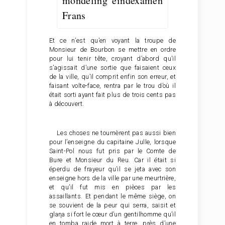
Et ce n’est qu’en voyant la troupe de
Monsieur de Bourbon se mettre en ordre
pour lui tenir tête, croyant d’abord qu’il
s’agissait d’une sortie que faisaient ceux
de la ville, qu’il comprit enfin son erreur, et
faisant volte-face, rentra par le trou d’où il
était sorti ayant fait plus de trois cents pas
à découvert.
Les choses ne tournèrent pas aussi bien
pour l’enseigne du capitaine Julle, lorsque
Saint-Pol nous fut pris par le Comte de
Bure et Monsieur du Reu. Car il était si
éperdu de frayeur qu’il se jeta avec son
enseigne hors de la ville par une meurtrière,
et qu’il fut mis en pièces par les
assaillants. Et pendant le même siège, on
se souvient de la peur qui serra, saisit et
glaηa si fort le cœur d’un gentilhomme qu’il
en tomba raide mort à terre, près d’une