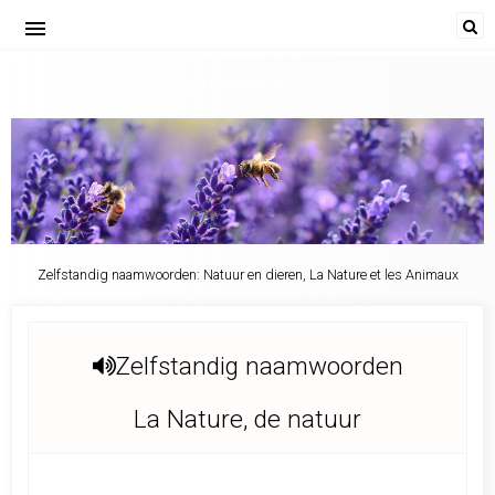
menu
Naamwoorden: La Nature et les Animaux
Zelfstandig naamwoorden: Natuur en dieren, La Nature et les Animaux
Zelfstandig naamwoorden
La Nature, de natuur