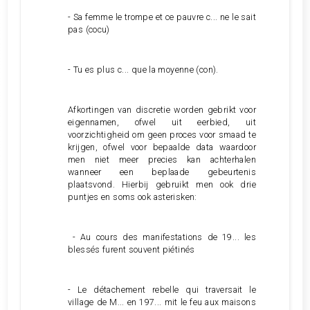
- Sa femme le trompe et ce pauvre c... ne le sait
pas (cocu)
- Tu es plus c... que la moyenne (con).
Afkortingen van discretie worden gebrikt voor
eigennamen, ofwel uit eerbied, uit
voorzichtigheid om geen proces voor smaad te
krijgen, ofwel voor bepaalde data waardoor
men niet meer precies kan achterhalen
wanneer een beplaade gebeurtenis
plaatsvond. Hierbij gebruikt men ook drie
puntjes en soms ook asterisken:
- Au cours des manifestations de 19... les
blessés furent souvent piétinés
- Le détachement rebelle qui traversait le
village de M... en 197... mit le feu aux maisons