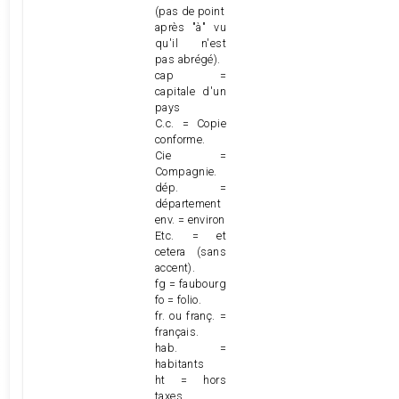
(pas de point
après "à" vu
qu'il n'est
pas abrégé).
cap =
capitale d'un
pays
C.c. = Copie
conforme.
Cie =
Compagnie.
dép. =
département
env. = environ
Etc. = et
cetera (sans
accent).
fg = faubourg
fo = folio.
fr. ou franç. =
français.
hab. =
habitants
ht = hors
taxes