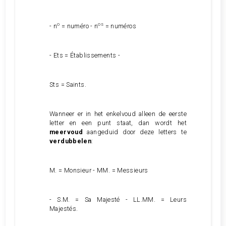
o
os
- n
= numéro - n
= numéros
- Ets = Établissements -
Sts = Saints.
Wanneer er in het enkelvoud alleen de eerste
letter en een punt staat, dan wordt het
meervoud
aangeduid door deze letters te
verdubbelen
:
M. = Monsieur - MM. = Messieurs
- S.M. = Sa Majesté - LL.MM. = Leurs
Majestés.