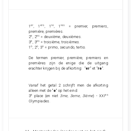
er
ers
re
res
1
, 1
, 1
, 1
= premier, premiers,
première, premières.
e
es
2
, 2
= deuxième, deuxièmes.
e
es
3
, 3
= troisième, troisièmes.
o
o
o
1
, 2
, 3
= primo, secundo, tertio.
De termen premier, première, premiers en
premières zijn de enige die de uitgang
erachter krijgen bij de afkorting: "
er
" et "
re
".
Vanaf het getal 2 schrijft men de afkorting
alleen met de "
e
" op het eind:
e
es
3
place
(en niet
3me, 3eme, 3ième
) -
XXI
Olympiades.