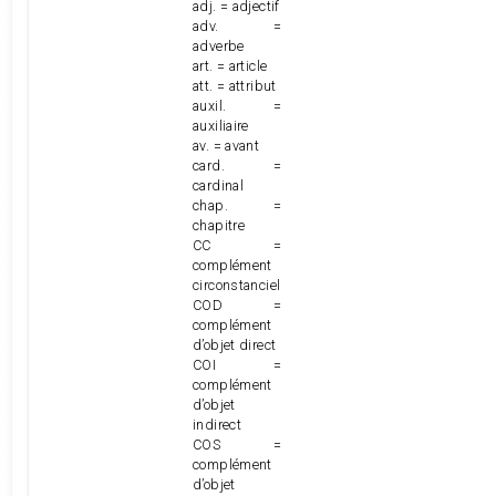
adj. = adjectif
adv. =
adverbe
art. = article
att. = attribut
auxil. =
auxiliaire
av. = avant
card. =
cardinal
chap. =
chapitre
CC =
complément
circonstanciel
COD =
complément
d’objet direct
COI =
complément
d’objet
indirect
COS =
complément
d’objet