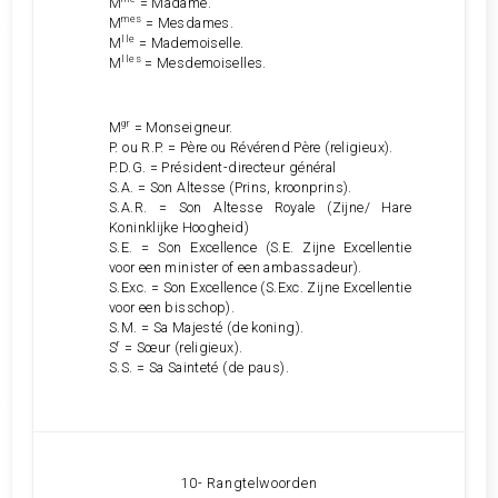
M
= Madame.
mes
M
= Mesdames.
lle
M
= Mademoiselle.
lles
M
= Mesdemoiselles.
gr
M
= Monseigneur.
P. ou R.P. = Père ou Révérend Père (religieux).
P.D.G. = Président-directeur général
S.A. = Son Altesse (Prins, kroonprins).
S.A.R. = Son Altesse Royale (Zijne/ Hare
Koninklijke Hoogheid)
S.E. = Son Excellence (S.E. Zijne Excellentie
voor een minister of een ambassadeur).
S.Exc. = Son Excellence (S.Exc. Zijne Excellentie
voor een bisschop).
S.M. = Sa Majesté (de koning).
r
S
= Sœur (religieux).
S.S. = Sa Sainteté (de paus).
10- Rangtelwoorden