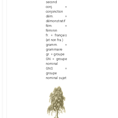
second
conj. =
conjonction
dém. =
démonstratif
fém. =
féminin
fr. = français
(et non fra.)
gramm. =
grammaire
gr. = groupe
GN = groupe
nominal
GNS =
groupe
nominal sujet