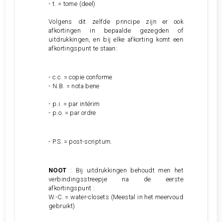
- t. = tome (deel)
Volgens dit zelfde principe zijn er ook
afkortingen in bepaalde gezegden of
uitdrukkingen, en bij elke afkorting komt een
afkortingspunt te staan:
-
c.c. = copie conforme
- N.B. = nota bene
- p.i. = par intérim
- p.o. = par ordre
- P.S. = post-scriptum.
NOOT
: Bij uitdrukkingen behoudt men het
verbindingsstreepje na de eerste
afkortingspunt :
W.-C. = water-closets (Meestal in het meervoud
gebruikt)