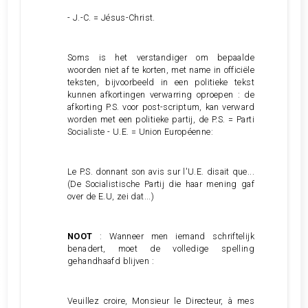
-
J.-C. = Jésus-Christ.
Soms is het verstandiger om bepaalde
woorden niet af te korten, met name in officiële
teksten, bijvoorbeeld in een politieke tekst
kunnen afkortingen verwarring oproepen : de
afkorting P.S. voor post-scriptum, kan verward
worden met een politieke partij, de
P.S. = Parti
Socialiste - U.E. = Union Européenne:
Le P.S. donnant son avis sur l'U.E. disait que...
(De Socialistische Partij die haar mening gaf
over de E.U, zei dat...)
NOOT
: Wanneer men iemand schriftelijk
benadert, moet de volledige spelling
gehandhaafd blijven :
Veuillez croire, Monsieur le Directeur, à mes