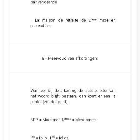
par vengeance
- La maison de retraite de D*** mise en
accusation.
8 - Meervoud van afkortingen:
Wanneer bij de afkorting de laatste letter van
het woord blijft bestaan, dan komt er een -s
achter (zonder punt)
:
me
mes
M
= Madame - M
= Mesdames -
o
os
f
= folio - f
= folios