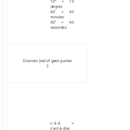
10° = 10
degrés
60' = 60
minutes
60" = 60
secondes
Diversen (wel of geen punten
!)
c.-à-d. =
c'est-à-dire