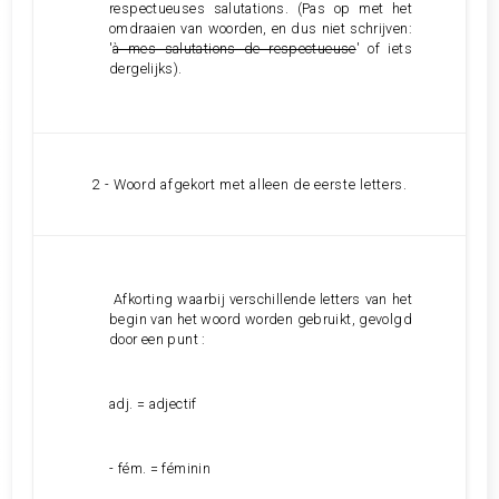
respectueuses salutations.
(Pas op met het
omdraaien van woorden, en dus niet schrijven:
'
à mes salutations de respectueuse
' of iets
dergelijks).
2 - Woord afgekort met alleen de eerste letters.
Afkorting waarbij verschillende letters van het
begin van het woord worden gebruikt, gevolgd
door een punt :
adj. = adjectif
- fém. = féminin