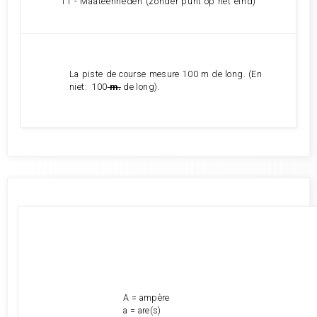
11 - Maateenheden (zonder punt op het eind)
La piste de course mesure 100 m de long
. (En
niet: 100
m.
de long).
A = ampère
a = are(s)