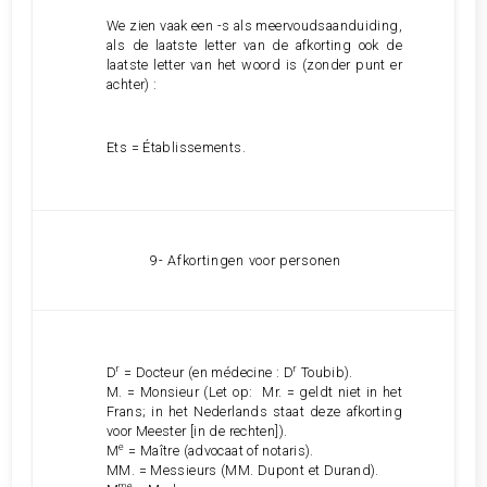
We zien vaak een -s als meervoudsaanduiding,
als de laatste letter van de afkorting ook de
laatste letter van het woord is (zonder punt er
achter) :
Ets = Établissements.
9- Afkortingen voor personen
r
r
D
= Docteur (en médecine : D
Toubib).
M. = Monsieur (Let op: Mr. = geldt niet in het
Frans; in het Nederlands staat deze afkorting
voor Meester [in de rechten]).
e
M
= Maître (advocaat of notaris).
MM. = Messieurs (MM. Dupont et Durand).
me