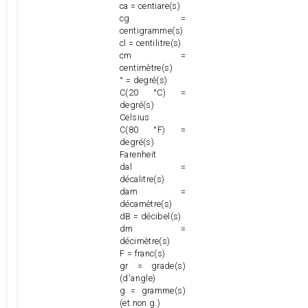
ca = centiare(s)
cg =
centigramme(s)
cl = centilitre(s)
cm =
centimètre(s)
° = degré(s)
C(20 °C) =
degré(s)
Celsius
C(80 °F) =
degré(s)
Farenheit
dal =
décalitre(s)
dam =
décamètre(s)
dB = décibel(s)
dm =
décimètre(s)
F = franc(s)
gr = grade(s)
(d'angle)
g = gramme(s)
(et non g.)