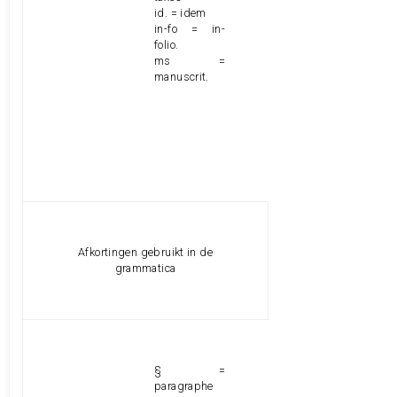
id. = idem
in-fo = in-
folio.
ms =
manuscrit.
Afkortingen gebruikt in de
grammatica
§ =
paragraphe