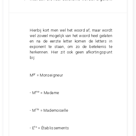
Hierbij kort men wel het woord af, maar wordt
wel zoveel mogelijk van het woord heel gelaten
en na de eerste letter komen de letters in
exponent te staan, om zo de betekenis te
herkennen. Hier zit ook geen afkortingspunt
bij:
gr
M
= Monseigneur
me
-
M
= Madame
lle
- M
= Mademoiselle
ts
- E
= Établissements