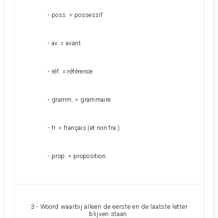
- poss. = possessif
- av. = avant
- réf. = référence
- gramm. = grammaire
- fr. = français (et non fra.)
- prop. = proposition.
3 - Woord waarbij alleen de eerste en de laatste letter
blijven staan.