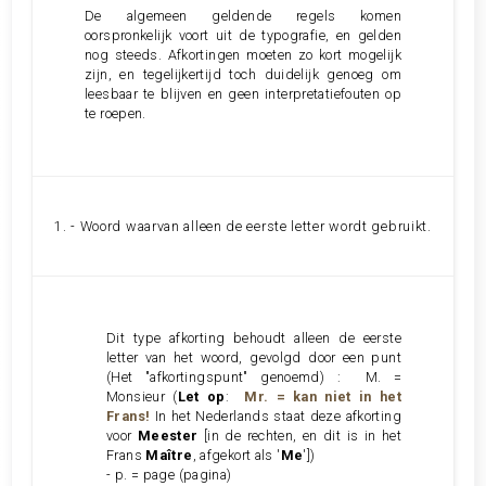
De algemeen geldende regels komen
oorspronkelijk voort uit de typografie, en gelden
nog steeds. Afkortingen moeten zo kort mogelijk
zijn, en tegelijkertijd toch duidelijk genoeg om
leesbaar te blijven en geen interpretatiefouten op
te roepen.
1. - Woord waarvan alleen de eerste letter wordt gebruikt.
Dit type afkorting behoudt alleen de eerste
letter van het woord, gevolgd door een punt
(Het "afkortingspunt" genoemd) :
M. =
Monsieur
(
Let op
:
Mr. = kan niet in het
Frans!
In het Nederlands staat deze afkorting
voor
Meester
[in de rechten, en dit is in het
Frans
Maître
, afgekort als '
Me
'])
- p. = page (pagina)