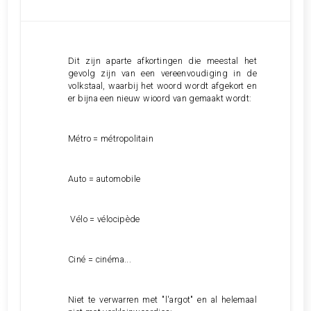
Dit zijn aparte afkortingen die meestal het
gevolg zijn van een vereenvoudiging in de
volkstaal, waarbij het woord wordt afgekort en
er bijna een nieuw wioord van gemaakt wordt:
Métro = métropolitain
Auto = automobile
Vélo = vélocipède
Ciné = cinéma...
Niet te verwarren met "l'argot" en al helemaal