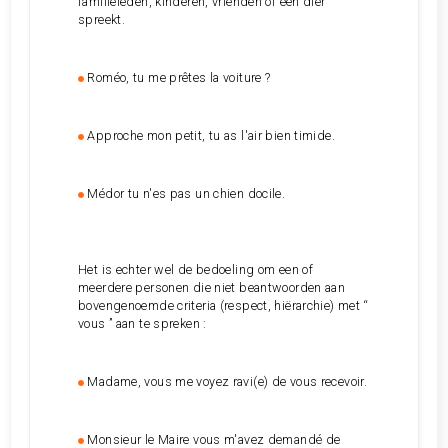
familieleden, kinderen, vrienden of een dier
spreekt.
Roméo, tu me prêtes la voiture ?
Approche mon petit, tu as l'air bien timide.
Médor tu n'es pas un chien docile.
Het is echter wel de bedoeling om een of
meerdere personen die niet beantwoorden aan
bovengenoemde criteria (respect, hiërarchie) met “
vous ” aan te spreken :
Madame, vous me voyez ravi(e) de vous recevoir.
Monsieur le Maire vous m'avez demandé de