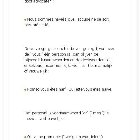
door advocaten :
Nous sommes navrés que l'accusé ne se soit
pas présenté.
De vervoeging : zoals hierboven gezegd, wanneer
de “ vous ” één persoon is, dan blijven de
bijvoeglijk naamwoorden en de deelwoorden ook
enkelvoud, maar men kijkt wel naar het mannelijk
of vrouwelijk :
Roméo vous êtes naïf - Juliette vous êtes naïve.
Het persoonlijk voornaamwoord “on” (“ men ”) is
meestal vertrouwelijk :
On va se promener.(“ we gaan wandelen ”)