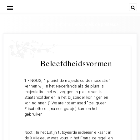
menu
Beleefdheidsvormen Les pronoms personnels de politesse
Beleefdheidsvormen
1 - NOUS, “ pluriel de majesté ou de modestie ”
kennen wij in het Nederlands als de pluralis
majestatis : het wij zeggen in plaats van ik.
Staatshoofden en in het bijzonder koningen en
koninginnen (“ We are not amused ” zei queen
Elisabeth ooit, na een grapje) kunnen het
gebruiken.
Noot : In het Latijn tutoyeerde iedereen elkaar ; in
de XVIIe eeuw was vous in het Frans de regel, en