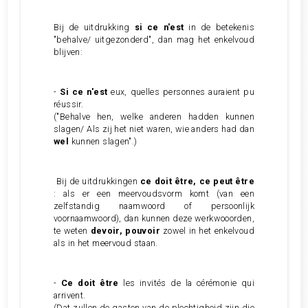
Bij de uitdrukking
si ce n'est
in de betekenis
"behalve/ uitgezonderd", dan mag het enkelvoud
blijven:
-
Si ce n'est
eux, quelles personnes auraient pu
réussir.
("Behalve hen, welke anderen hadden kunnen
slagen/ Als zij het niet waren, wie anders had dan
wel
kunnen slagen".)
Bij de uitdrukkingen
ce doit être, ce peut être
: als er een meervoudsvorm komt (van een
zelfstandig naamwoord of persoonlijk
voornaamwoord), dan kunnen deze werkwooorden,
te weten
devoir, pouvoir
zowel in het enkelvoud
als in het meervoud staan.
-
Ce doit être
les invités de la cérémonie qui
arrivent.
(Dat zullen de gasten van de plechtigheid zijn die