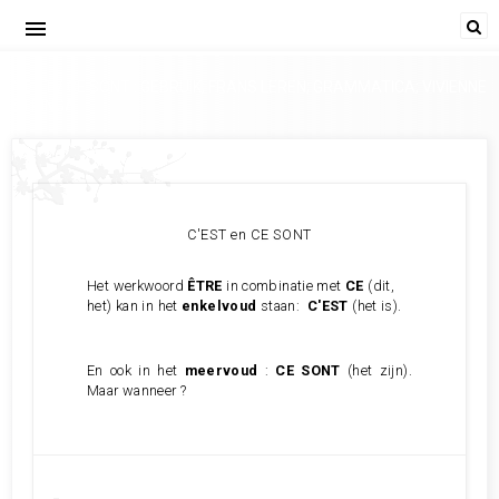
menu
C'EST / CE SONT : GEBRUIK; FRANS LEREN; GRAMMATICA; VIVIENNE
STRINGA
C'EST en CE SONT
Het werkwoord
ÊTRE
in combinatie met
CE
(dit,
het) kan in het
enkelvoud
staan:
C'EST
(het is).
En ook in het
meervoud
:
CE SONT
(het zijn).
Maar wanneer ?