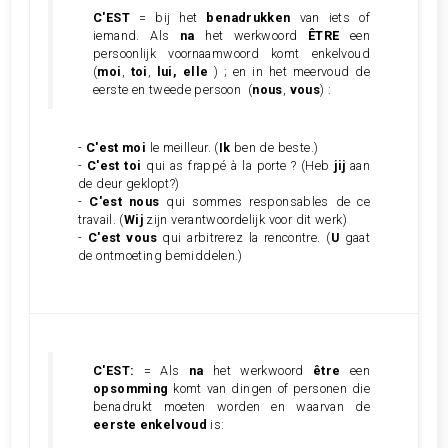
C'EST
= bij het
benadrukken
van iets of
iemand. Als
na
het werkwoord
ÊTRE
een
persoonlijk voornaamwoord komt enkelvoud
(
moi
,
toi
,
lui, elle
) ; en in het meervoud de
eerste en tweede persoon
(
nous
,
vous
) :
-
C'est moi
le meilleur. (
Ik
ben de beste.)
-
C'est toi
qui as frappé à la porte ? (Heb
jij
aan
de deur geklopt?)
-
C'est nous
qui sommes responsables de ce
travail. (
Wij
zijn verantwoordelijk voor dit werk)
-
C'est vous
qui arbitrerez la rencontre. (
U
gaat
de ontmoeting bemiddelen.)
C'EST:
= Als
na
het werkwoord
être
een
opsomming
komt van dingen of personen die
benadrukt moeten worden en waarvan de
eerste enkelvoud
is: