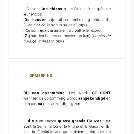
- Ce sont
les chiens
qui s'étaient échappés de
leur enclos.
(
De honden
zijn uit de omheining ontsnapt.)
(
...en niet de katten in dit asiel
, bijv.)
- Ce sont
eux
qui auraient dû battre le record.
(
Zij
hadden het record moeten breken) (
en niet de
huidige winnaars
, bijv.)
OPMERKING:
Bij een opsomming:
Het wordt
CE SONT
wanneer de opsomming wordt
aangekondigd
en
dan ook
na
die aankondiging komt :
-
Il y a
en France
quatre grands fleuves
:
ce
sont
la Seine, la Loire, le Rhône et la Garonne. (Er
zijn in Frankrijk vier grote rivieren: dat zijn de