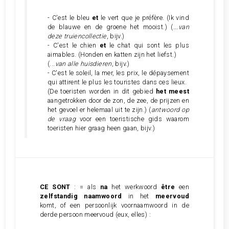
- C'est le bleu
et
le vert que je préfère. (Ik vind
de blauwe en de groene het mooist.) (
...van
deze truiencollectie
, bijv.)
- C'est le chien
et
le chat qui sont les plus
aimables. (Honden en katten zijn het liefst.)
(...
van alle huisdieren
, bijv.)
- C'est le soleil, la mer, les prix, le dépaysement
qui attirent le plus les touristes dans ces lieux.
(De toeristen worden in dit gebied
het meest
aangetrokken door de zon, de zee, de prijzen en
het gevoel er helemaal uit te zijn.) (
antwoord op
de vraag
voor een toeristische gids waarom
toeristen hier graag heen gaan, bijv.)
CE SONT
: = als
na
het werkwoord
être
een
zelfstandig naamwoord
in het
meervoud
komt, of een persoonlijk voornaamwoord in de
derde persoon meervoud (eux, elles) :