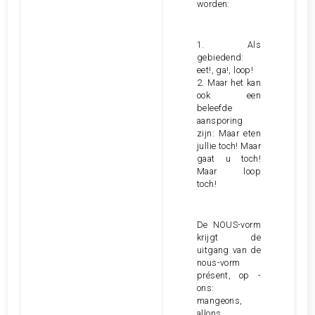
worden:
1. Als
gebiedend:
eet!, ga!, loop!
2. Maar het kan
ook een
beleefde
aansporing
zijn: Maar eten
jullie toch! Maar
gaat u toch!
Maar loop
toch!
De NOUS-vorm
krijgt de
uitgang van de
nous-vorm
présent, op -
ons:
mangeons,
allons,