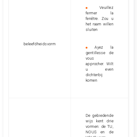
Veuillez
fermer la
fenêtre. Zou u
het raam willen
sluiten
beleefdheidsvorm
Ayez la
gentillesse de
vous
approcher. Wilt
u even
dichterbij
komen
De gebiedende
wijs kent drie
vormen: de TU,
NOUS en de