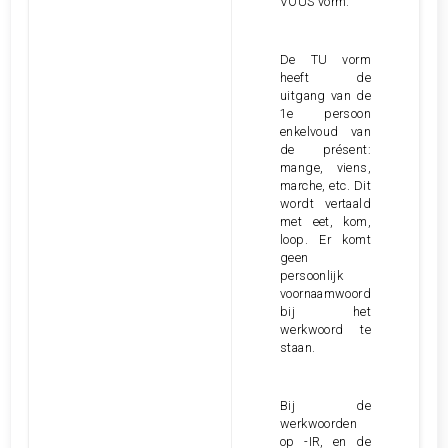
VOUS vorm.
De TU vorm
heeft de
uitgang van de
1e persoon
enkelvoud van
de présent:
mange, viens,
marche, etc. Dit
wordt vertaald
met eet, kom,
loop. Er komt
geen
persoonlijk
voornaamwoord
bij het
werkwoord te
staan.
Bij de
werkwoorden
op -IR, en de