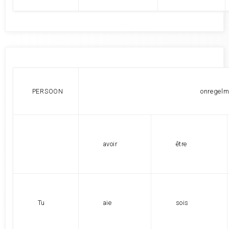
PERSOON
onregelm
avoir
être
Tu
aie
sois