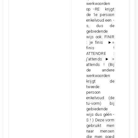
werkwoorden
op -RE krijgt
de 1e persoon
enkelvoud een -
s, dus de
gebiedende
wijs ook. FINIR
: je finis ►=
finis !
ATTENDRE :
j'attends ► =
attends ! (Bij
de andere
werkwoorden
krijgt de
tweede
persoon
enkelvoud (de
tu-vorm) bij
gebiedende
wijs dus géén -
S ! ) Deze vorm
gebruikt men
naar mensen
die men goed