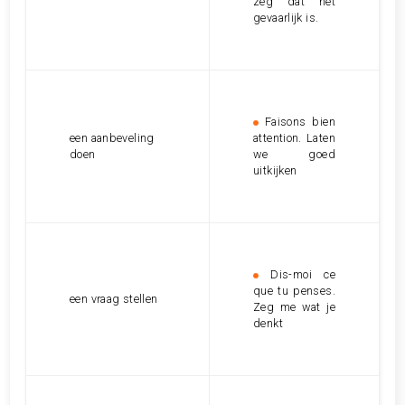
zeg dat het
gevaarlijk is.
Faisons bien
een aanbeveling
attention. Laten
doen
we goed
uitkijken
Dis-moi ce
que tu penses.
een vraag stellen
Zeg me wat je
denkt