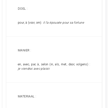
DOEL :
pour, à (voor, om):
il l'a épousée pour sa fortune
MANIER :
en, avec, par, à, selon (in, als, met, door, volgens) :
je viendrai avec plaisir.
MATERIAAL :