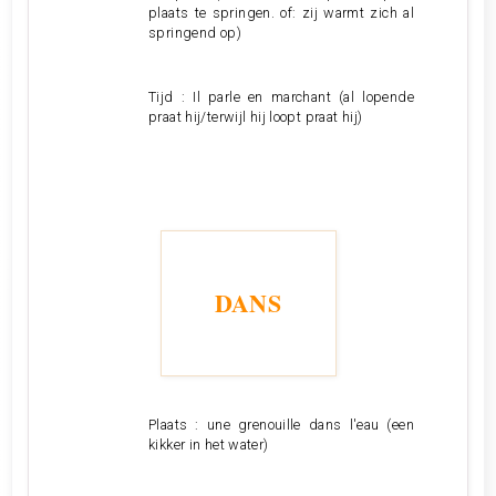
plaats te springen. of: zij warmt zich al
springend op)
Tijd : Il parle en marchant (al lopende
praat hij/terwijl hij loopt praat hij)
DANS
Plaats : une grenouille dans l'eau (een
kikker in het water)