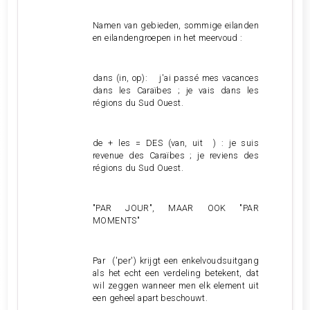
Namen van gebieden, sommige eilanden
en eilandengroepen in het meervoud :
dans (in, op): j'ai passé mes vacances
dans les Caraïbes ; je vais dans les
régions du Sud Ouest.
de + les = DES (van, uit ) : je suis
revenue des Caraïbes ; je reviens des
régions du Sud Ouest.
"PAR JOUR", MAAR OOK "PAR
MOMENTS"
Par ('per') krijgt een enkelvoudsuitgang
als het echt een verdeling betekent, dat
wil zeggen wanneer men elk element uit
een geheel apart beschouwt.