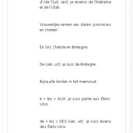
d'/de l'(uit, van): je reviens de l'Alabama
et de l'Utah.
Vrouwelijke namen van staten, provincies
en streken:
En (in): j'habite en Bretagne.
De (van, uit): je suis de Bretagne.
Bijna alle landen in het meervoud :
à + les = AUX: je suis partie aux États-
Unis.
de + les = DES (van, uit) je suis revenu
des États-Unis.