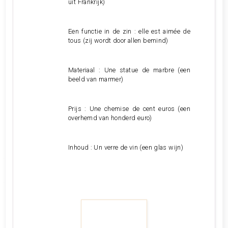
uit Frankrijk)
Een functie in de zin : elle est aimée de
tous (zij wordt door allen bemind)
Materiaal : Une statue de marbre (een
beeld van marmer)
Prijs : Une chemise de cent euros (een
overhemd van honderd euro)
Inhoud : Un verre de vin (een glas wijn)