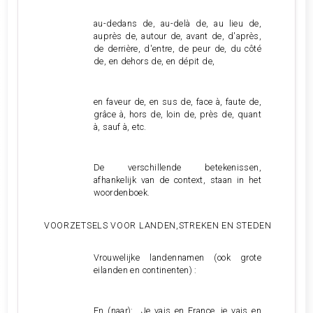
au-dedans de, au-delà de, au lieu de,
auprès de, autour de, avant de, d'après,
de derrière, d'entre, de peur de, du côté
de, en dehors de, en dépit de,
en faveur de, en sus de, face à, faute de,
grâce à, hors de, loin de, près de, quant
à, sauf à, etc.
De verschillende betekenissen,
afhankelijk van de context, staan in het
woordenboek.
VOORZETSELS VOOR LANDEN,STREKEN EN STEDEN
Vrouwelijke landennamen (ook grote
eilanden en continenten) :
En (naar): Je vais en France, je vais en