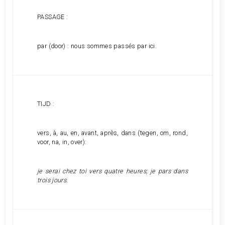
PASSAGE :
par (door) : nous sommes passés par ici.
TIJD :
vers, à, au, en, avant, après, dans (tegen, om, rond,
voor, na, in, over):
je serai chez toi vers quatre heures; je pars dans
trois jours.