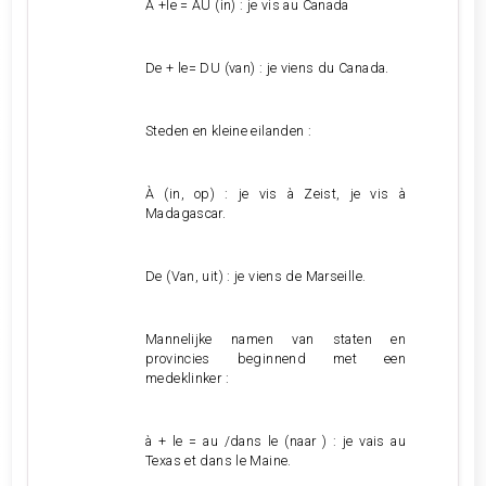
À +le = AU (in) : je vis au Canada
De + le= DU (van) : je viens du Canada.
Steden en kleine eilanden :
À (in, op) : je vis à Zeist, je vis à
Madagascar.
De (Van, uit) : je viens de Marseille.
Mannelijke namen van staten en
provincies beginnend met een
medeklinker :
à + le = au /dans le (naar ) : je vais au
Texas et dans le Maine.