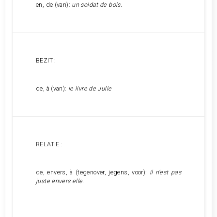
en, de (van):
un soldat de bois.
BEZIT :
de, à (van):
le livre de Julie
RELATIE :
de, envers, à (tegenover, jegens, voor):
il n'est pas
juste envers elle.