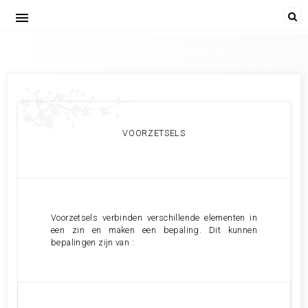
menu
Frans leren, voorzetsels, PRÉPOSITIONS; Franse grammatica
VOORZETSELS
Voorzetsels verbinden verschillende elementen in
een zin en maken een bepaling. Dit kunnen
bepalingen zijn van :