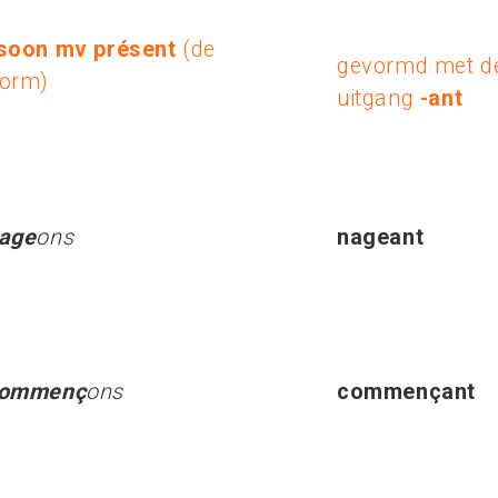
rsoon mv présent
(de
gevormd met d
orm)
uitgang
-ant
age
ons
nageant
ommenç
ons
commençant