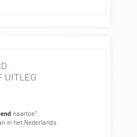
RD
F UITLEG
pend
naartoe".
n in het Nederlands.