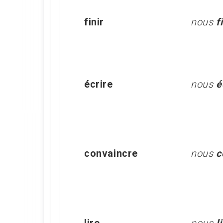
finir
nous
f
écrire
nous
é
convaincre
nous
c