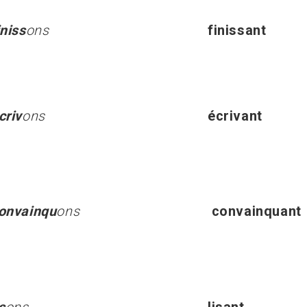
iniss
ons
finissant
criv
ons
écrivant
onvainqu
ons
convainquant