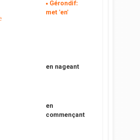
Gérondif:
met 'en'
e
en nageant
en
commençant