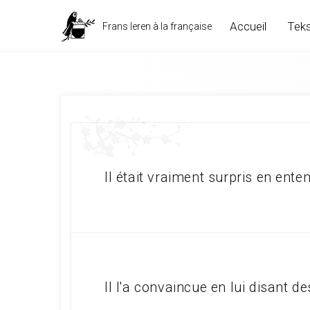
Accueil
Teks
Frans leren à la française
gérondif; tegenwoordig deelwoord, FRANS LEREN; VIVIE
Il était vraiment surpris en ente
Il l'a convaincue en lui disant 