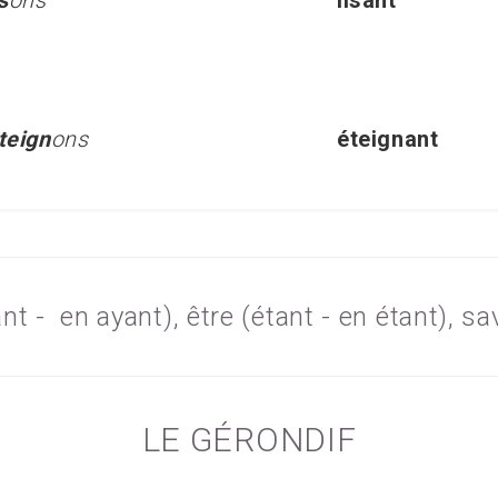
is
ons
lisant
teign
ons
éteignant
nt - en ayant), être (étant - en étant), s
LE GÉRONDIF