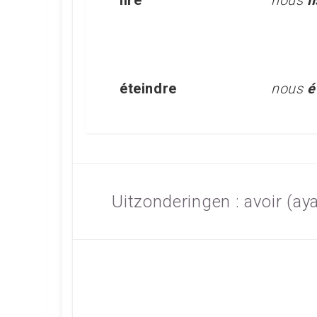
lire
nous
l
éteindre
nous
é
Uitzonderingen : avoir (aya