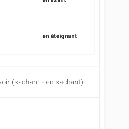
en
lisant
en
éteignant
avoir (sachant - en sachant)