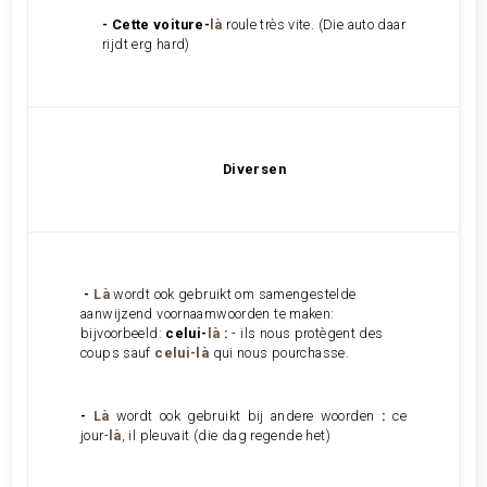
-
Cette voiture-
là
roule très vite. (Die auto daar
rijdt erg hard)
Diversen
-
Là
wordt ook gebruikt om samengestelde
aanwijzend voornaamwoorden te maken:
bijvoorbeeld:
celui-
là
:
- ils nous protègent des
coups sauf
celui-là
qui nous pourchasse.
-
Là
wordt ook gebruikt bij andere woorden
:
ce
jour-
là
, il pleuvait (die dag regende het)