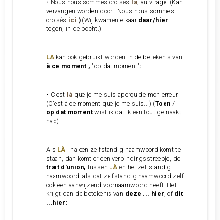
-
Nous nous sommes croisés
là
,
au virage.
(Kan
vervangen worden door : Nous nous sommes
croisés
ici
)
(Wij kwamen elkaar
daar/hier
tegen, in de bocht.)
LA
kan ook gebruikt worden in de betekenis van
à ce moment ,
"op dat moment"
:
-
C'est
là
que je me suis aperçu de mon erreur.
(C'est à ce moment que je me suis...) (
Toen
/
op dat moment
wist ik dat ik een fout gemaakt
had)
Als
LÀ
na een zelfstandig naamwoord komt te
staan, dan komt er een verbindingsstreepje, de
trait d'union,
tussen
LÀ
en het zelfstandig
naamwoord, als dat zelfstandig naamwoord zelf
ook een aanwijzend voornaamwoord heeft. Het
krijgt dan de betekenis van
deze ... hier,
of
dit
...hier: