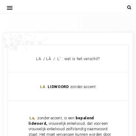
menu
Het verschil tussen LA, LÀ, L'
LA / LÀ / L' : wat is het verschil?
LA
LIDWOORD
zonder accent
La,
zonder accent, is een
bepalend
lidwoord,
vrouwelijk enkelvoud, dat voor een
vrouwelijk enkelvoud zelfstandig naamwoord
staat. Het moet vervangen kunnen worden door