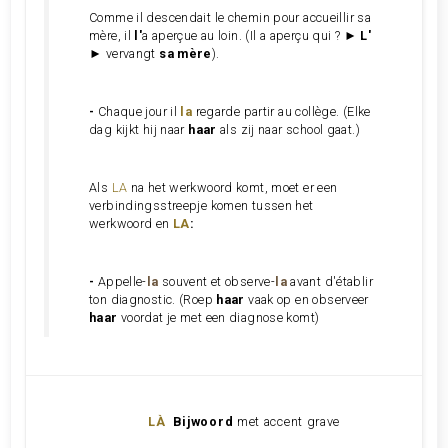
Comme il descendait le chemin pour accueillir sa
mère, il
l'
a aperçue au loin.
(Il a aperçu qui ? ►
L'
► vervangt
sa mère
).
-
Chaque jour il
la
regarde partir au collège
. (Elke
dag kijkt hij naar
haar
als zij naar school gaat.)
Als
LA
na het werkwoord komt, moet er een
verbindingsstreepje komen tussen het
werkwoord en
LA
:
-
Appelle-
la
souvent et observe-
la
avant d'établir
ton diagnostic. (Roep
haar
vaak op en observeer
haar
voordat je met een diagnose komt)
LÀ
Bijwoord
met accent grave