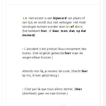
LA
met accent is een
bijwoord
van plaats of
van tijd, en wordt dus niet verbogen. Het moet
vervangen kunnen worden door
ici
of
alors
(het betekent
hier
, of
daar
,
toen
,
dan
,
op dat
moment
):
-
L'accident s'est produit
là
au croisement des
routes
.
(Het ongeluk gebeurde
hier
waar de
wegen elkaar kruisen.)
Attends-moi
là
,
je reviens de suite. (Wacht
hier
op mij, ik ben gelijk terug.)
-
C'est par
là
que nous allons rentrer
.
(
Hier
(doorheen) gaan we naar binnen.)