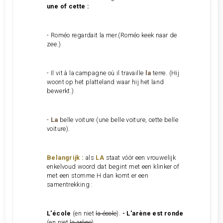
une of cette :
-
Roméo regardait la mer.(Roméo keek naar de
zee.)
- Il vit à la campagne où il travaille
la
terre. (Hij
woont op het platteland waar hij het land
bewerkt.)
-
La
belle voiture (une belle voiture, cette belle
voiture).
Belangrijk :
als
LA
staat vóór een vrouwelijk
enkelvoud woord dat begint met een klinker of
met een stomme H dan komt er een
samentrekking :
L'école
(en niet
la école
).
-
L'arène
e
st rond
e
(en niet
la arène
).