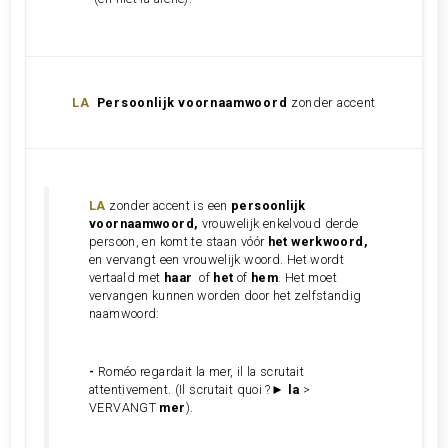
LA
Persoonlijk voornaamwoord
zonder accent
LA
zonder accent is een
persoonlijk
voornaamwoord,
vrouwelijk enkelvoud derde
persoon, en komt te staan vóór
het werkwoord,
en vervangt een vrouwelijk woord. Het wordt
vertaald met
haar
of
het
of
hem
. Het moet
vervangen kunnen worden door het zelfstandig
naamwoord:
-
Roméo
regardait
la mer, il la scrutait
attentivement.
(Il scrutait quoi ?►
la
>
VERVANGT
mer
).