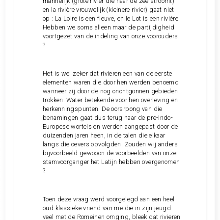
mannelijk (grote rivier die naar de zee stroomt)
en la rivière vrouwelijk (kleinere rivier) gaat niet
op : La Loire is een fleuve, en le Lot is een rivière.
Hebben we soms alleen maar de partijdigheid
voortgezet van de indeling van onze voorouders
?
Het is wel zeker dat rivieren een van de eerste
elementen waren die door hen werden benoemd
wanneer zij door de nog onontgonnen gebieden
trokken. Water betekende voor hen overleving en
herkenningspunten. De oorsrpong van die
benamingen gaat dus terug naar de pre-Indo-
Europese wortels en werden aangepast door de
duizenden jaren heen, in de talen die elkaar
langs die oevers opvolgden. Zouden wij anders
bijvoorbeeld gewooon de voorbeelden van onze
stamvoorganger het Latijn hebben overgenomen
?
Toen deze vraag werd voorgelegd aan een heel
oud klassieke vriend van me die in zijn jeugd
veel met de Romeinen omging, bleek dat rivieren