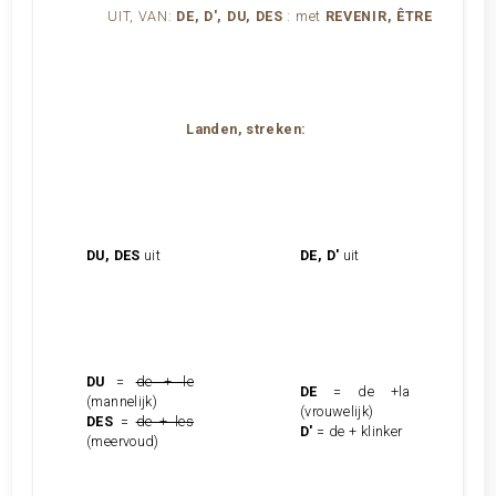
UIT, VAN:
DE, D', DU, DES
:
met
REVENIR, ÊTRE
Landen, streken:
DU, DES
uit
DE, D'
uit
DU
=
de + le
DE
= de +la
(mannelijk)
(vrouwelijk)
DES
=
de + les
D'
= de + klinker
(meervoud)