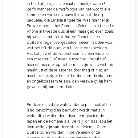
in het Latijn bijna allemaal mannelijk waren !
Zelfs wanneer de morfologie van het woord alle
kenmerken van een vrouwelijk woord droeg.
Sequana, die Lutetia irrigeerde, was mannelijk!
En werd pas in het Frans La Seine ... In feite is Le
Rhône in kwestie dus alleen maar gebleven zoals
hij was. Hieruit blijkt dat de Romeinen en
Duitserd tegenovergestelde ideeën hadden voor
wat betreft dit punt van fluviale denkbeelden.
Het Latijn ziet de waterstroom als een vader, of
een meester. “Le” rivier is machtig, impulsief,
heer en meester op het terrein, zijn wil is wet; hij
maakt uit of de reiziger er door mag of niet; en
mocht de reiziger het lef hebben om doortastend
en ongehoorzaam te zijn, dan verzwelgt hij hem
gewoon, hij kan hem doden !
En deze machtige watervader bepaalt ook of het
land bevochtigd en bevrucht wordt met zijn
weldadige waterader ; door hem groeien de
rapen en de Romana sla. De Nijl, oh Isis, zou het
toonbeeld zijn van deze viriele rivieren. Onze
Duitse buren worden in de Ve eeuw onze
overwinnaars, en deze hadden een andere