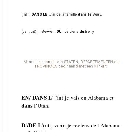
(in) =
DANS LE
J'ai de la famille
dans le
Berry.
(van, uit) =
De +le
=
DU
: Je viens
du
Berry.
Mannelijke namen van STATEN, DEPARTEMENTEN en
PROVINCIES beginnend met een klinker:
EN/ DANS L'
(in) je vais en Alabama et
dans l'
Utah.
D'/DE L'
(uit, van): je reviens de l'Alabama