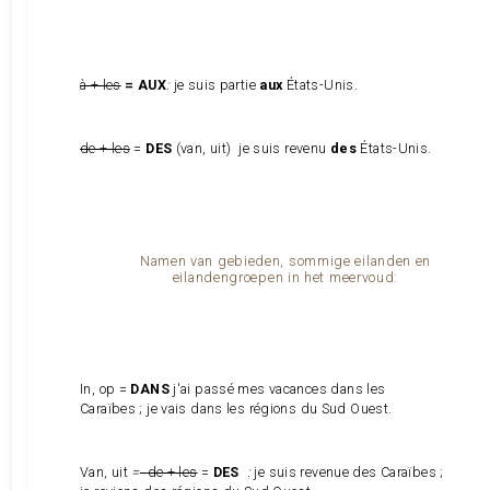
à + les
= AUX
:
je suis partie
aux
États-Unis.
de + les
=
DES
(van, uit) je suis revenu
des
États-Unis.
Namen van gebieden, sommige eilanden en
eilandengroepen in het meervoud:
In, op =
DANS
j'ai passé mes vacances dans les
Caraïbes ; je vais dans les régions du Sud Ouest.
Van, uit
=
de + les
=
DES
:
je suis revenue des Caraïbes ;