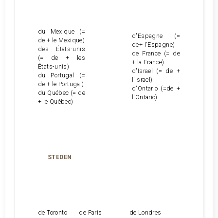
du Mexique (=
d'Espagne (=
de + le Mexique)
de+ l'Espagne)
des États-unis
de France (= de
(= de + les
+ la France)
États-unis)
d'Israel (= de +
du Portugal (=
l'Israel)
de + le Portugal)
d'Ontario (=de +
du Québec (= de
l'Ontario)
+ le Québec)
STEDEN
de Toronto de Paris de Londres