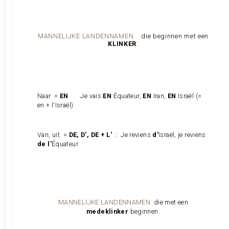
MANNELIJKE LANDENNAMEN
die beginnen met een
KLINKER
:
Naar =
EN
Je vais
EN
Équateur,
EN
Iran,
EN
Israël (=
en + l'Israël)
Van, uit =
DE, D', DE + L'
:
Je reviens
d'
Israël, je reviens
de l'
Équateur
MANNELIJKE LANDENNAMEN
die met een
medeklinker
beginnen: