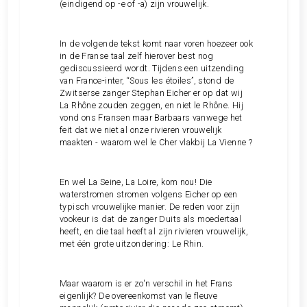
(eindigend op -e of -a) zijn vrouwelijk.
In de volgende tekst komt naar voren hoezeer ook
in de Franse taal zelf hierover best nog
gediscussieerd wordt. Tijdens een uitzending
van France-inter, “Sous les étoiles”, stond de
Zwitserse zanger Stephan Eicher er op dat wij
La Rhône zouden zeggen, en niet le Rhône. Hij
vond ons Fransen maar Barbaars vanwege het
feit dat we niet al onze rivieren vrouwelijk
maakten - waarom wel le Cher vlakbij La Vienne ?
En wel La Seine, La Loire, kom nou! Die
waterstromen stromen volgens Eicher op een
typisch vrouwelijke manier. De reden voor zijn
vookeur is dat de zanger Duits als moedertaal
heeft, en die taal heeft al zijn rivieren vrouwelijk,
met één grote uitzondering: Le Rhin.
Maar waarom is er zo'n verschil in het Frans
eigenlijk? De overeenkomst van le fleuve