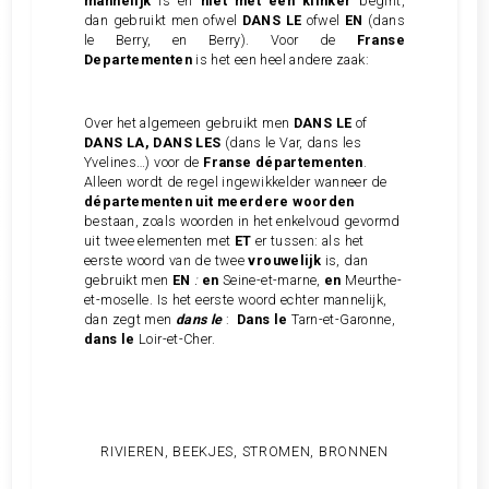
mannelijk
is en
niet met een klinker
begint,
dan gebruikt men ofwel
DANS LE
ofwel
EN
(dans
le Berry, en Berry). Voor de
Franse
Departementen
is het een heel andere zaak:
Over het algemeen gebruikt men
DANS LE
of
DANS LA, DANS LES
(dans le Var, dans les
Yvelines…) voor de
Franse départementen
.
Alleen wordt de regel ingewikkelder wanneer de
départementen uit meerdere woorden
bestaan, zoals woorden in het enkelvoud gevormd
uit twee elementen met
ET
er tussen: als het
eerste woord van de twee
vrouwelijk
is, dan
gebruikt men
EN
:
en
Seine-et-marne,
en
Meurthe-
et-moselle. Is het eerste woord echter mannelijk,
dan zegt men
dans le
:
Dans le
Tarn-et-Garonne,
dans le
Loir-et-Cher.
RIVIEREN, BEEKJES, STROMEN, BRONNEN