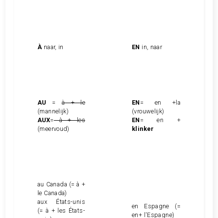
À
naar, in
EN
in, naar
AU
=
à + le
EN
= en +la
(mannelijk)
(vrouwelijk)
AUX
=
à + les
EN
= en +
(meervoud)
klinker
au Canada (= à +
le Canada)
aux États-unis
en Espagne (=
(= à + les États-
en+ l'Espagne)