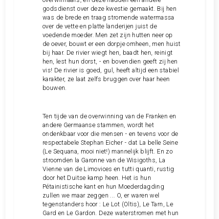
godsdienst over deze kwestie gemaakt. Bij hen
was de brede en traag stromende watermassa
over de vette en platte landerijen juist de
voedende moeder. Men zet zijn hutten neer op
de oever, bouwt er een dorpje omheen, men huist
bij haar. De rivier wiegt hen, baadt hen, reinigt
hen, lest hun dorst, - en bovendien geeft zij hen
vis! De rivier is goed, gul, heeft altijd een stabiel
karakter, ze laat zelfs bruggen over haar heen
bouwen.
Ten tijde van de overwinning van de Franken en
andere Germaanse stammen, wordt het
ondenkbaar voor die mensen - en tevens voor de
respectabele Stephan Eicher - dat La belle Seine
(Le Sequana, mooi niet!) mannelijk blijft. En zo
stroomden la Garonne van de Wisigoths, La
Vienne van de Limovices en tutti quanti, rustig
door het Duitse kamp heen. Het is hun
Pétainistische kant en hun Moederdagding
zullen we maar zeggen ... O, er waren wel
tegenstanders hoor : Le Lot (Oltis), Le Tarn, Le
Gard en Le Gardon. Deze waterstromen met hun