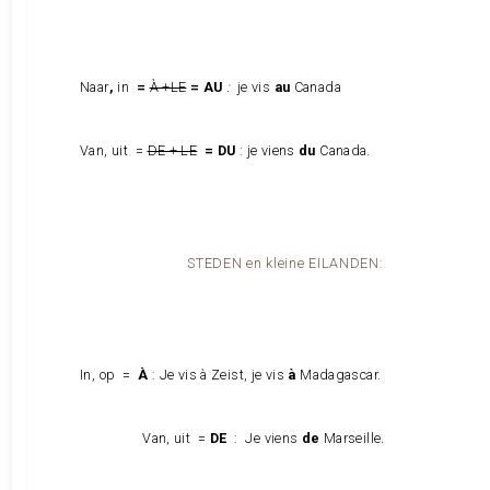
Naar
,
in
=
À +LE
= AU
:
je vis
au
Canada
Van, uit =
DE + LE
= DU
: je viens
du
Canada.
STEDEN en kleine EILANDEN:
In, op =
À
: Je vis à Zeist, je vis
à
Madagascar.
Van, uit =
DE
: Je viens
de
Marseille
.