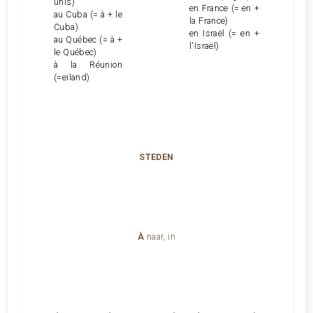
unis)
en France (= en +
au Cuba (= à + le
la France)
Cuba)
en Israël (= en +
au Québec (= à +
l'Israël)
le Québec)
à la Réunion
(=eiland)
STEDEN
À
naar, in