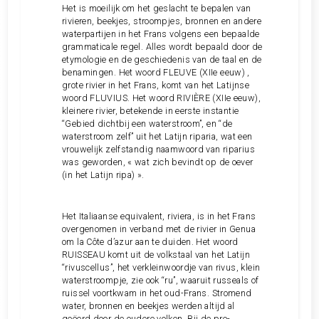
Het is moeilijk om het geslacht te bepalen van
rivieren, beekjes, stroompjes, bronnen en andere
waterpartijen in het Frans volgens een bepaalde
grammaticale regel. Alles wordt bepaald door de
etymologie en de geschiedenis van de taal en de
benamingen. Het woord FLEUVE (XIIe eeuw) ,
grote rivier in het Frans, komt van het Latijnse
woord FLUVIUS. Het woord RIVIÈRE (XIIe eeuw),
kleinere rivier, betekende in eerste instantie
“Gebied dichtbij een waterstroom”, en “de
waterstroom zelf” uit het Latijn riparia, wat een
vrouwelijk zelfstandig naamwoord van riparius
was geworden, « wat zich bevindt op de oever
(in het Latijn ripa) ».
Het Italiaanse equivalent, riviera, is in het Frans
overgenomen in verband met de rivier in Genua
om la Côte d’azur aan te duiden. Het woord
RUISSEAU komt uit de volkstaal van het Latijn
“rivuscellus”, het verkleinwoordje van rivus, klein
waterstroompje, zie ook “ru”, waaruit russeals of
ruissel voortkwam in het oud-Frans. Stromend
water, bronnen en beekjes werden altijd al
geëerd door de oudere volken. Bij de pre-