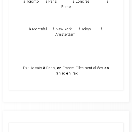
à Toronto à Paris à Londres à
Rome
à Montréal à New York à Tokyo à
Amsterdam
Ex.: Je vais
à
Paris,
en
France. Elles sont allées
en
Iran et
en
Irak