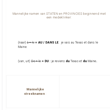
Mannelijke namen van STATEN en PROVINCIES beginnend met
een medeklinker:
(naar)
à + le
= AU / DANS LE
: je vais au Texas et dans le
Maine.
(van, uit)
De + le
= DU :
je reviens
du
Texas et
du
Maine
.
Mannelijke
streeknamen
: