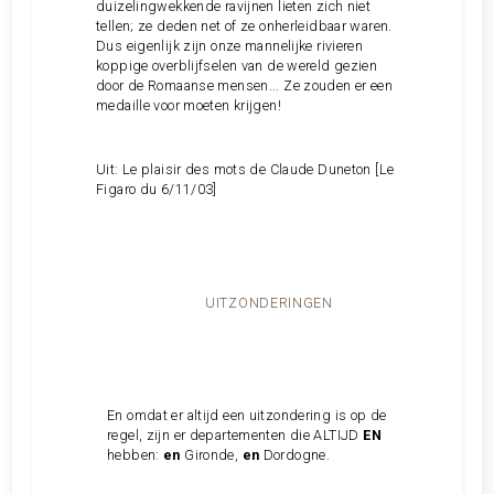
duizelingwekkende ravijnen lieten zich niet
tellen; ze deden net of ze onherleidbaar waren.
Dus eigenlijk zijn onze mannelijke rivieren
koppige overblijfselen van de wereld gezien
door de Romaanse mensen... Ze zouden er een
medaille voor moeten krijgen!
Uit: Le plaisir des mots de Claude Duneton [Le
Figaro du 6/11/03]
UITZONDERINGEN
En omdat er altijd een uitzondering is op de
regel, zijn er departementen die ALTIJD
EN
hebben:
en
Gironde,
en
Dordogne.