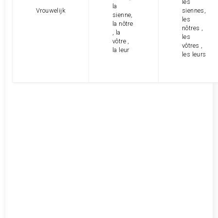
les
la
Vrouwelijk
siennes,
sienne,
les
la nôtre
nôtres ,
, la
les
vôtre ,
vôtres ,
la leur
les leurs