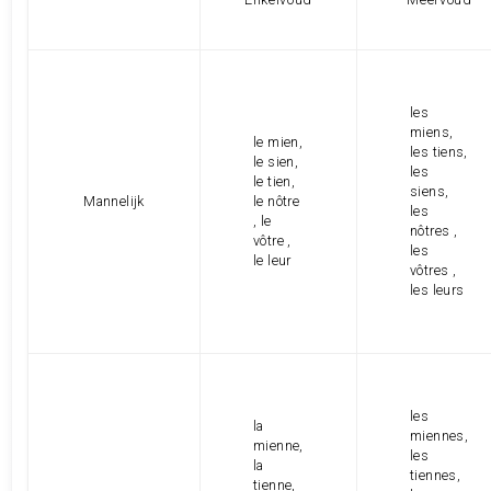
les
miens,
le mien,
les tiens,
le sien,
les
le tien,
siens,
Mannelijk
le nôtre
les
, le
nôtres ,
vôtre ,
les
le leur
vôtres ,
les leurs
les
la
miennes,
mienne,
les
la
tiennes,
tienne,