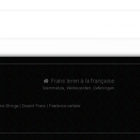
LEUR, LEURS a
Frans leren à la française
Grammatica, Werkwoorden, Oefeningen
nne Stringa | Docent Frans | Freelance vertaler
n