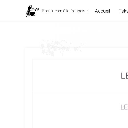
Accueil
Teks
Frans leren à la française
LEURS/LEURS: VERSCHIL; GEBRUIK EN VOORBEELDEN; G
LE
LE