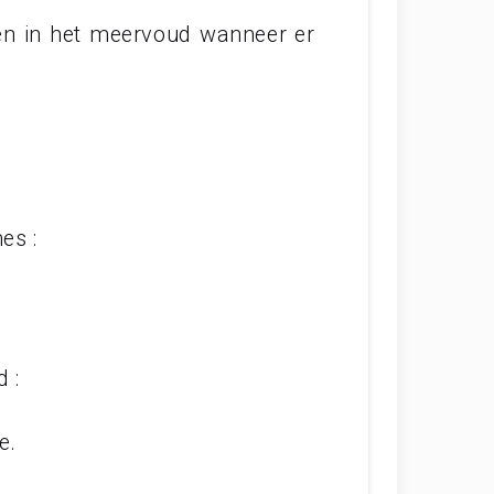
, en in het meervoud wanneer er
es :
 :
e.