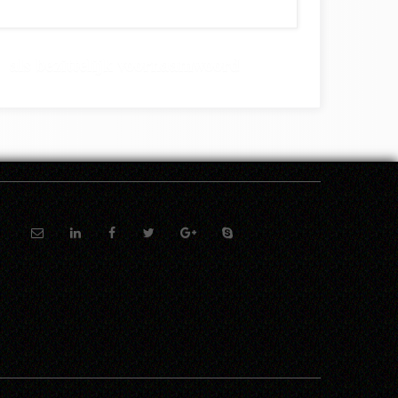
ls bezittelijk voornaamwoord