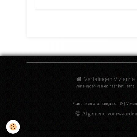
Vertalingen Vivienne
Vertalingen van en naar het Frans
Frans leren à la française | © | Vivie
Algemene voorwaarde