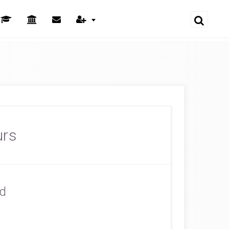
urs
ord