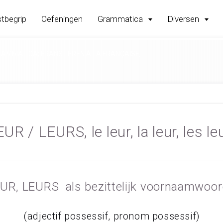
tbegrip
Oefeningen
Grammatica
Diversen
RAMMATICA; FRANS LEREN À LA FRANÇAISE;
UR / LEURS, le leur, la leur, les le
UR, LEURS als bezittelijk voornaamwo
(adjectif possessif, pronom possessif)