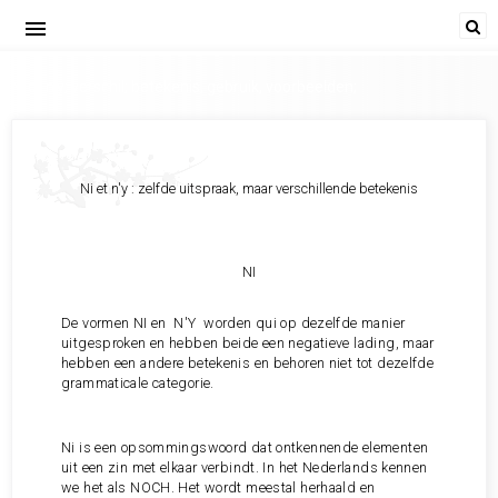
menu
Ni et n'y; verschil; betekenis, gebruik, voorbeelden;
Ni et n'y : zelfde uitspraak, maar verschillende betekenis
NI
De vormen NI en N'Y worden qui op dezelfde manier
uitgesproken en hebben beide een negatieve lading, maar
hebben een andere betekenis en behoren niet tot dezelfde
grammaticale categorie.
Ni is een opsommingswoord dat ontkennende elementen
uit een zin met elkaar verbindt. In het Nederlands kennen
we het als NOCH. Het wordt meestal herhaald en