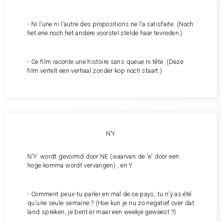
- Ni l’une ni l’autre des propositions ne l’a satisfaite. (Noch
het ene noch het andere voorstel stelde haar tevreden.)
- Ce film raconte une histoire sans queue ni tête. (Deze
film vertelt een verhaal zonder kop noch staart.)
N’Y
N’Y wordt gevormd door NE (waarvan de 'e' door een
hoge komma wordt vervangen) , en Y
- Comment peux-tu parler en mal de ce pays, tu n’y as été
qu’une seule semaine ? (Hoe kun je nu zo negatief over dat
land spreken, je bent er maar een weekje geweest ?)