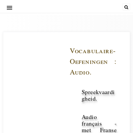
menu
Vocabulaire-Oefeningen-audio
Vocabulaire-
Oefeningen :
Audio.
Spreekvaardi
gheid.
Audio
français -
met Franse