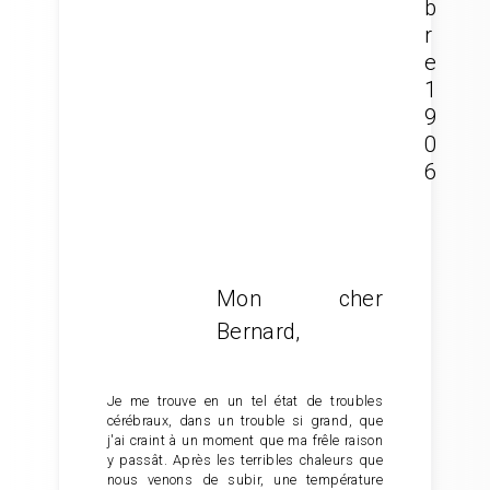
b
r
e
1
9
0
6
Mon cher
Bernard,
Je me trouve en un tel état de troubles
cérébraux, dans un trouble si grand, que
j'ai craint à un moment que ma frêle raison
y passât. Après les terribles chaleurs que
nous venons de subir, une température