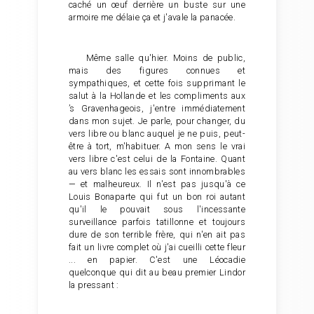
caché un œuf derrière un buste sur une
armoire me délaie ça et j'avale la panacée.
Même salle qu'hier. Moins de public,
mais des figures connues et
sympathiques, et cette fois supprimant le
salut à la Hollande et les compliments aux
’s Gravenhageois, j'entre immédiatement
dans mon sujet. Je parle, pour changer, du
vers libre ou blanc auquel je ne puis, peut-
être à tort, m'habituer. A mon sens le vrai
vers libre c'est celui de la Fontaine. Quant
au vers blanc les essais sont innombrables
— et malheureux. Il n'est pas jusqu'à ce
Louis Bonaparte qui fut un bon roi autant
qu'il le pouvait sous l'incessante
surveillance parfois tatillonne et toujours
dure de son terrible frère, qui n'en ait pas
fait un livre complet où j'ai cueilli cette fleur
... en papier. C'est une Léocadie
quelconque qui dit au beau premier Lindor
la pressant :