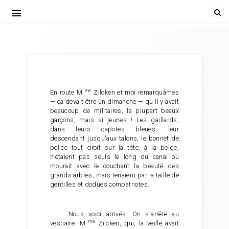
menu
Paul Verlaine, Quinze jours en Hollande. 17
me
En route M
Zilcken et moi remarquâmes
— ça devait être un dimanche — qu'il y avait
beaucoup de militaires, la plupart beaux
garçons, mais si jeunes ! Les gaillards,
dans leurs capotes bleues, leur
descendant jusqu'aux talons, le bonnet de
police tout droit sur la tête, à la belge,
n'étaient pas seuls le long du canal où
mourait avec le couchant la beauté des
grands arbres, mais tenaient par la taille de
gentilles et dodues compatriotes.
Nous voici arrivés. On s'arrête au
me
vestiaire. M
Zilcken, qui, la veille avait