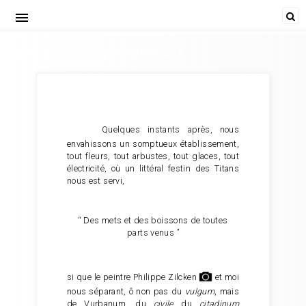
menu
Paul Verlaine, Quinze jours en Hollande. 8
Quelques instants après, nous
envahissons un somptueux établissement,
tout fleurs, tout arbustes, tout glaces, tout
électricité, où un littéral festin des Titans
nous est servi,
“ Des mets et des boissons de toutes
parts venus ”
si que le peintre Philippe Zilcken
et moi
nous séparant, ô non pas du
vulgum
, mais
de Vurbanum, du
civile
du
citadinum