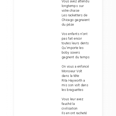
Vous avez attendu
longtemps sur
votre chaise
Les racketters de
Chicago gagnaient
du pèze
Vos enfants n'ont
pas fait encor
toutes leurs dents
Qu'importe les
boby soxers
gagnent du temps
On vous a enfoncé
Monsieur Volt
dans la tête
Rita Hayworth a
mis son volt dans
les braguettes
Vous leur avez
fauché la
civilisation
Ils en ont racheté