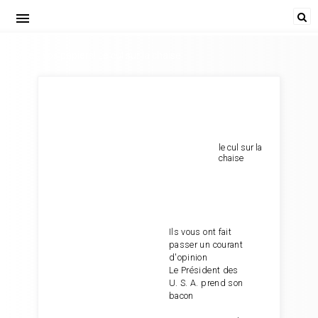
menu
Poète... vos papiers! Le cul sur la chaise
le cul sur la
chaise
Ils vous ont fait
passer un courant
d'opinion
Le Président des
U. S. A. prend son
bacon