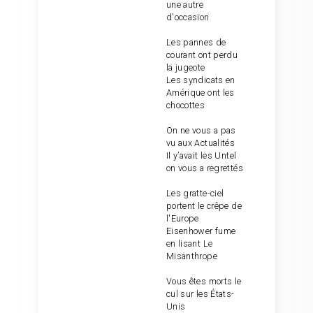
une autre
d'occasion
Les pannes de
courant ont perdu
la jugeote
Les syndicats en
Amérique ont les
chocottes
On ne vous a pas
vu aux Actualités
Il y’avait les Untel
on vous a regrettés
Les gratte-ciel
portent le crêpe de
l'Europe
Eisenhower fume
en lisant Le
Misanthrope
Vous êtes morts le
cul sur les États-
Unis