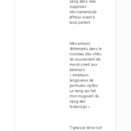
sang dans mes
supplices
Moi noctambule
affreux vivant à
bout portant
Mes amours
détrempés dans le
ruisseau des villes
Se souviennent de
moi et crient aux
alentours :
« Amateurs
langoureux de
peintures idylles
Le sang qui fait
mon rouge est du
sang des
faubourgs »
Tignasse de la nuit