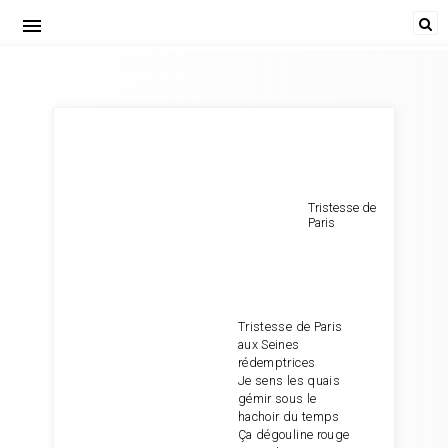
menu
Poète... vos papiers! Tristesse de Paris
Tristesse de
Paris
Tristesse de Paris
aux Seines
rédemptrices
Je sens les quais
gémir sous le
hachoir du temps
Ça dégouline rouge