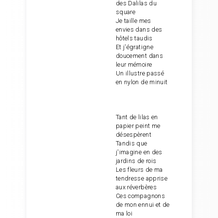
des Dalilas du
square
Je taille mes
envies dans des
hôtels taudis
Et j'égratigne
doucement dans
leur mémoire
Un illustre passé
en nylon de minuit
Tant de lilas en
papier peint me
désespèrent
Tandis que
j'imagine en des
jardins de rois
Les fleurs de ma
tendresse apprise
aux réverbères
Ces compagnons
de mon ennui et de
ma loi