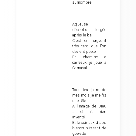
surnombre
Aqueuse
déception forgée
après le bal
C'est en forgeant
très tard que l'on
devient poète
En chemise à
carreaux je joue à
Carnaval
Tous les jours de
mes mois je me fis
une tête
A l'image de Dieu
... et n'ai rien
inventé
Et le soir aux draps
blancs plissant de
goélette