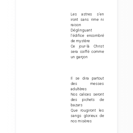
Les astres s'en
iront sans rime ni
raison
Déglinguant
l'édifice encombré
de mystère
Ce jour-là Christ
sera coiffé comme
un garçon
Il se dira partout
des messes
adultères
Nos calices seront
des pichets de
bazars
Que rougiront les
sangs glorieux de
nos misères