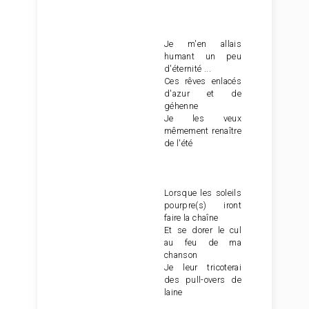
Je m'en allais
humant un peu
d'éternité ...
Ces rêves enlacés
d'azur et de
géhenne
Je les veux
mêmement renaître
de l'été
Lorsque les soleils
pourpre(s) iront
faire la chaîne
Et se dorer le cul
au feu de ma
chanson
Je leur tricoterai
des pull-overs de
laine