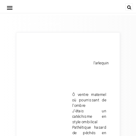
menu
Poète... vos papiers! L'arlequin
l'arlequin
Ô ventre maternel
où pourrissant de
l'ombre
J'étais un
catéchisme en
style ombilical
Pathétique hasard
de péchés en