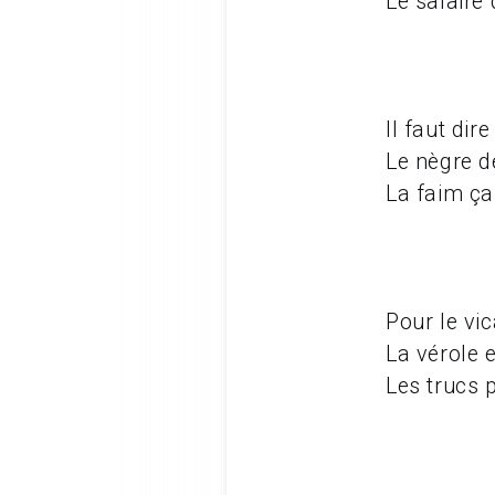
Le salaire 
Il faut di
Le nègre d
La faim ça 
Pour le vic
La vérole e
Les trucs 