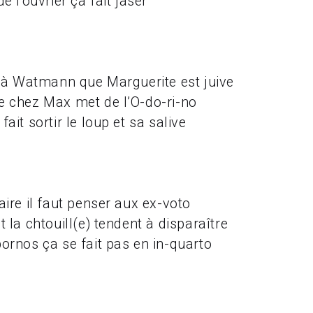
de l'ouvrier ça fait jaser
re à Watmann que Marguerite est juive
e chez Max met de l’O-do-ri-no
fait sortir le loup et sa salive
aire il faut penser aux ex-voto
t la chtouill(e) tendent à disparaître
pornos ça se fait pas en in-quarto