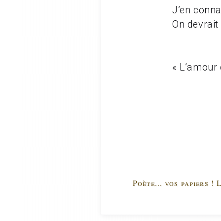
J’en conna
On devrait
« L’amour e
Poète... vos papiers !