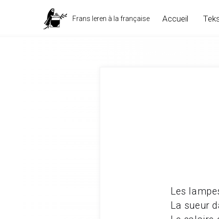
Accueil
Teks
Frans leren à la française
Poète... vos papiers! De cogitationae maquarellis
Les lampes
La sueur da