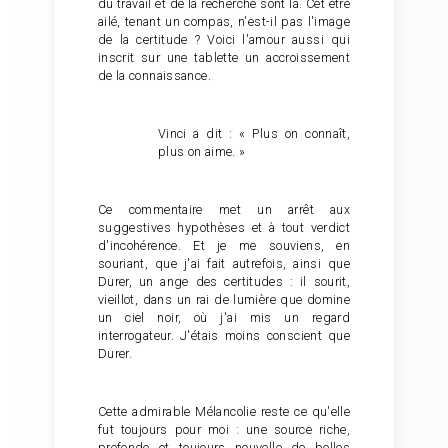
du travail et de la recherche sont là. Cet être
ailé, tenant un compas, n'est-il pas l'image
de la certitude ? Voici l'amour aussi qui
inscrit sur une tablette un accroissement
de la connaissance.
Vinci a dit : « Plus on connaît,
plus on aime. »
Ce commentaire met un arrêt aux
suggestives hypothèses et à tout verdict
d'incohérence. Et je me souviens, en
souriant, que j'ai fait autrefois, ainsi que
Durer, un ange des certitudes : il sourit,
vieillot, dans un rai de lumière que domine
un ciel noir, où j'ai mis un regard
interrogateur. J'étais moins conscient que
Durer.
Cette admirable Mélancolie reste ce qu'elle
fut toujours pour moi : une source riche,
profonde et toujours nouvelle de belles