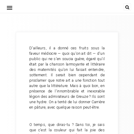
menu
Redon À soi-même (44)
D'ailleurs, il a donné ces fruits sous la
faveur médiocre — quoi qu'on ait dit — d'un
public qui ne s'en soucia guère, égaré qu'il
était par la chanson larmoyante et littéraire
des maternités qu'on lui faisait entendre,
sottement. Il serait bien cependant de
proclamer que notre art a une fonction tout
autre que la littérature. Mais à quoi bon, en
présence de l'innombrable et inexorable
légion des admirateurs de Greuze ? Ils sont
une hydre. On a tenté de lui donner Carrière
en pâture, avec quelque raison peut-être.
O temps, que diras-tu ? Sans toi, je sais
que c'est la couleur qui fait la joie des