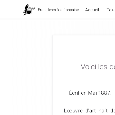
Accueil
Teks
Frans leren à la française
Redon À soi-même (75)
Voici les 
Écrit en Mai 1887.
L'œuvre d'art naît d