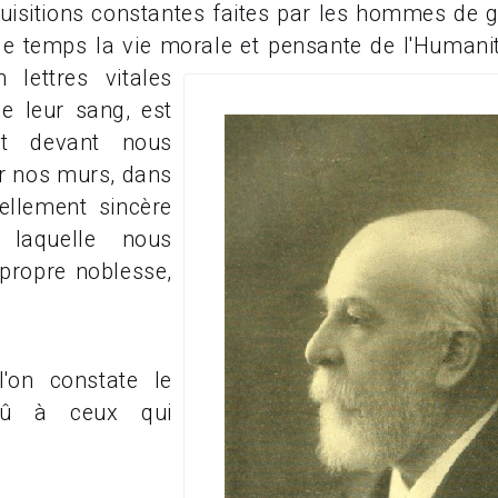
quisitions constantes faites par les hommes de g
e temps la vie morale et pensante de
l'Humanit
n lettres vitales
de leur sang, est
nt devant nous
r nos murs, dans
ellement sincère
 laquelle nous
propre noblesse,
l'on constate le
 dû à ceux qui