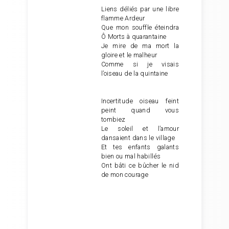
Liens déliés par une libre
flamme Ardeur
Que mon souffle éteindra
Ô Morts à quarantaine
Je mire de ma mort la
gloire et le malheur
Comme si je visais
l’oiseau de la quintaine
Incertitude oiseau feint
peint quand vous
tombiez
Le soleil et l’amour
dansaient dans le village
Et tes enfants galants
bien ou mal habillés
Ont bâti ce bûcher le nid
de mon courage