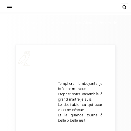
menu
Templiers flamboyants je brûle parmi vous. Alcools. Recueil de
poèmes Apollinaire
Templiers flamboyants je
brûle parmi vous
Prophétisons ensemble ô
grand maître je suis
Le désirable feu qui pour
vous se dévoue
Et la girande tourne ô
belle ô belle nuit