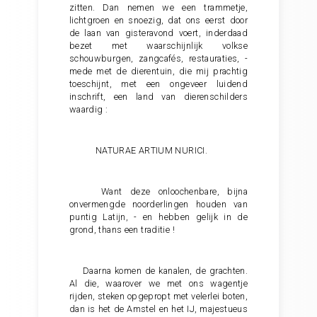
zitten. Dan nemen we een trammetje,
lichtgroen en snoezig, dat ons eerst door
de laan van gisteravond voert, inderdaad
bezet met waarschijnlijk volkse
schouwburgen, zangcafés, restauraties, -
mede met de dierentuin, die mij prachtig
toeschijnt, met een ongeveer luidend
inschrift, een land van dierenschilders
waardig :
NATURAE ARTIUM NURICI.
Want deze onloochenbare, bijna
onvermengde noorderlingen houden van
puntig Latijn, - en hebben gelijk in de
grond, thans een traditie !
Daarna komen de kanalen, de grachten.
Al die, waarover we met ons wagentje
rijden, steken opgepropt met velerlei boten,
dan is het de Amstel en het IJ, majestueus