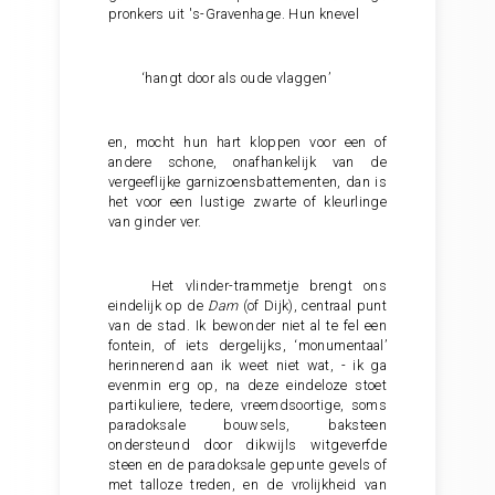
pronkers uit 's-Gravenhage. Hun knevel
‘hangt door als oude vlaggen’
en, mocht hun hart kloppen voor een of
andere schone, onafhankelijk van de
vergeeflijke garnizoensbattementen, dan is
het voor een lustige zwarte of kleurlinge
van ginder ver.
Het vlinder-trammetje brengt ons
eindelijk op de
Dam
(of Dijk), centraal punt
van de stad. Ik bewonder niet al te fel een
fontein, of iets dergelijks, ‘monumentaal’
herinnerend aan ik weet niet wat, - ik ga
evenmin erg op, na deze eindeloze stoet
partikuliere, tedere, vreemdsoortige, soms
paradoksale bouwsels, baksteen
ondersteund door dikwijls witgeverfde
steen en de paradoksale gepunte gevels of
met talloze treden, en de vrolijkheid van