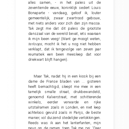
alles samen, - in het paleis uit de
zeventiende eeuw, koninklijk sedert Louis
Bonaparte - vandaag, geloof ik, louter
gemeentelijk, zwaar zwartrood gebouw,
met niets anders voor zich dan zijn massa.
Tak zegt me dat dit paleis de grootste
danszaal van de wereld bevat, iets waaraan
ik mijn been veeg! (Want ge moogt weten,
terloops
, mocht ik het u nog niet hebben
verklapt, dat ik tengevolge van zeven jaar
reumatiek een been meesleep dat voor
driekwart blijft hangen).
Maar Tak, nadat hij in een kiosk bij een
dame de Franse bladen van ... gisteren
heeft bemachtigd, sleept me mee in een
tamelijk smalle straat, drukbewandeld,
genoemd Kalverstraat, met schitterende
winkels, eerder verwarde en rijke
uitstalramen zoals in Londen, en niet leep
achteloos gevuld zoals in Parijs, de beste
manier, vol duizend stedelijke verlokkingen.
Reeds was ik aan het lanterfanten, mijn
neus op de ramen, toen Tak me zei: ‘Daar