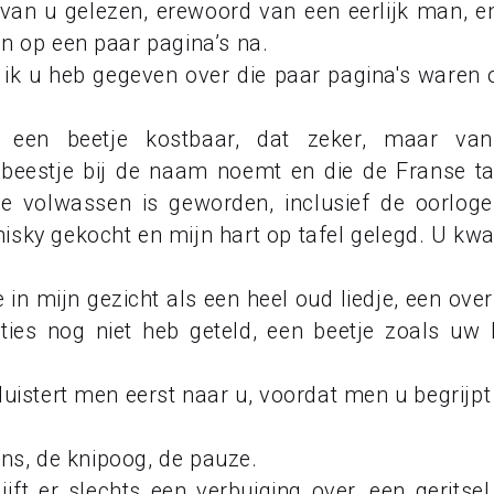
 van u gelezen, erewoord van een eerlijk man, e
n op een paar pagina’s na.
ik u heb gegeven over die paar pagina's waren 
t, een beetje kostbaar, dat zeker, maar va
 beestje bij de naam noemt en die de Franse ta
ze volwassen is geworden, inclusief de oorlog
sky gekocht en mijn hart op tafel gelegd. U kw
 mijn gezicht als een heel oud liedje, een ove
nties nog niet heb geteld, een beetje zoals uw
uistert men eerst naar u, voordat men u begrijpt
s, de knipoog, de pauze.
jft er slechts een verbuiging over, een geritse