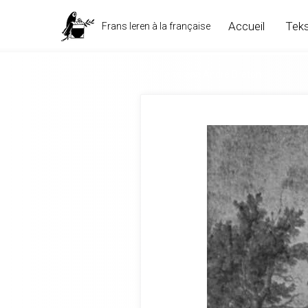
Accueil
Teks
Frans leren à la française
Vertaling van brief Léo Ferré aan André Breton