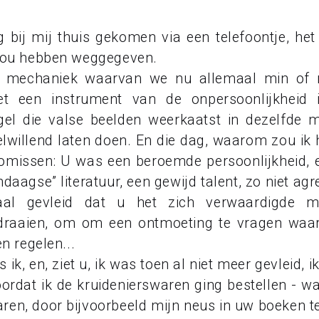
 bij mij thuis gekomen via een telefoontje, h
 zou hebben weggegeven.
e mechaniek waarvan we nu allemaal min of m
t een instrument van de onpersoonlijkheid
gel die valse beelden weerkaatst in dezelfde m
lwillend laten doen. En die dag, waarom zou ik 
romissen: U was een beroemde persoonlijkheid, 
aagse” literatuur, een gewijd talent, zo niet agr
al gevleid dat u het zich verwaardigde
 draaien, om om een ontmoeting te vragen waar
n regelen...
k, en, ziet u, ik was toen al niet meer gevleid, i
ordat ik de kruidenierswaren ging bestellen - w
en, door bijvoorbeeld mijn neus in uw boeken te