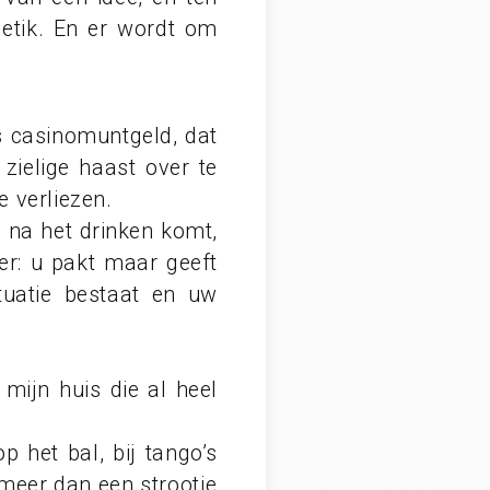
sgetik. En er wordt om
s casinomuntgeld, dat
zielige haast over te
 verliezen.
e na het drinken komt,
er: u pakt maar geeft
tuatie bestaat en uw
jn huis die al heel
 het bal, bij tango’s
meer dan een strootje