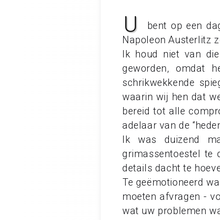
U
bent op een dag
Napoleon Austerlitz
Ik houd niet van di
geworden, omdat he
schrikwekkende spie
waarin wij hen dat we
bereid tot alle comp
adelaar van de “hedend
Ik was duizend ma
grimassentoestel te
details dacht te hoeve
Te geëmotioneerd was i
moeten afvragen - vo
wat uw problemen war