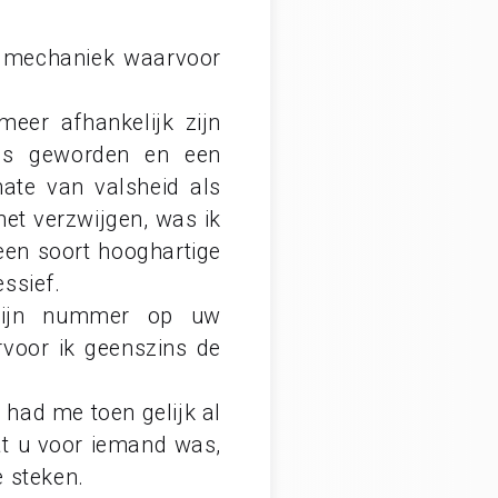
et mechaniek waarvoor
eer afhankelijk zijn
 is geworden en een
ate van valsheid als
het verzwijgen, was ik
een soort hooghartige
essief.
 mijn nummer op uw
voor ik geenszins de
k had me toen gelijk al
at u voor iemand was,
 steken.