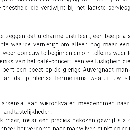
 triestheid die verdwijnt bij het laatste servie
zeggen dat u charme distilleert, een beetje al
chte waarde vernietigt om alleen nog maar een 
 weer opnieuw te beginnen en om telkens weer te
Feniks van het café-concert, een wellustigheid di
U bent een poëet op de gierige Auvergnaat-mani
e dan dat puriteinse hermetisme waaruit uw si
rsenaal aan wierookvaten meegenomen naar mi
 handtastelijkheden.
 meer, maar een precies gekozen gewrijf als op
wanneer het verdomd naar manwijven stinkt en er 