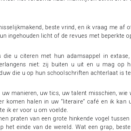
elijkmakend, beste vrind, en ik vraag me af of 
un ingehouden licht of de revues met beperkte o
ie u citeren met hun adamsappel in extase, 
rlangens niet: zij buiten u uit en u mag op he
uw die u op hun schoolschriften achterlaat is te
 uw manieren, uw tics, uw talent misschien, wie 
r komen halen in uw “literaire” café en ik kan u
e ik er voor u om voelde.
n praten van een grote hinkende vogel tussen o
p het einde van de wereld. Wat een grap, beste