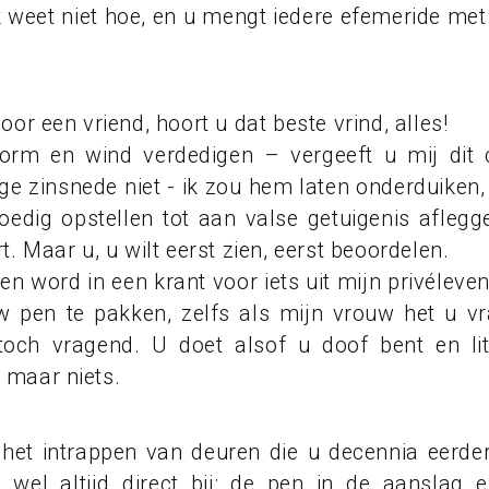
 weet niet hoe, en u mengt iedere efemeride met
r een vriend, hoort u dat beste vrind, alles!
orm en wind verdedigen – vergeeft u mij dit c
ge zinsnede niet - ik zou hem laten onderduiken,
edig opstellen tot aan valse getuigenis aflegg
 Maar u, u wilt eerst zien, eerst beoordelen.
n word in een krant voor iets uit mijn privéleven
 pen te pakken, zelfs als mijn vrouw het u vr
och vragend. U doet alsof u doof bent en lite
u maar niets.
t intrappen van deuren die u decennia eerder
 wel altijd direct bij: de pen in de aanslag e