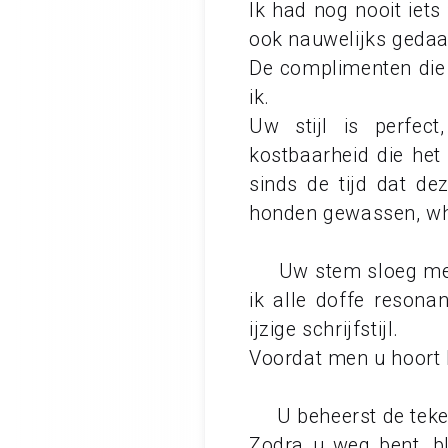
Ik had nog nooit iets
ook nauwelijks gedaa
De complimenten die 
ik.
Uw stijl is perfec
kostbaarheid die het
sinds de tijd dat de
honden gewassen, whi
Uw stem sloeg me in
ik alle doffe resona
ijzige schrijfstijl.
Voordat men u hoort l
U beheerst de teken
Zodra u weg bent, bli