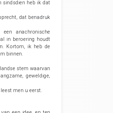
n sindsdien heb ik dat
oprecht, dat benadruk
n een anachronische
al in beroering houdt
en. Kortom, ik heb de
am binnen.
rlandse stem waarvan
 langzame, geweldige,
 leest men u eerst.
l van een idee, en ten