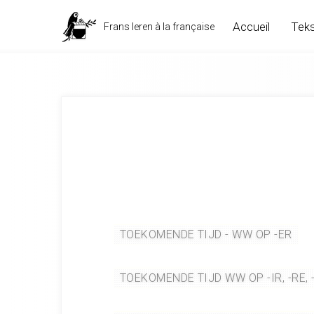
Accueil
Teks
Frans leren à la française
Werkwoorden - futur simple
TOEKOMENDE TIJD - WW OP -ER
TOEKOMENDE TIJD WW OP -IR, -RE, 