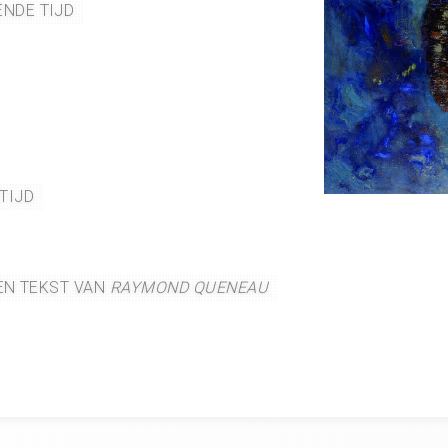
ENDE TIJD
 TIJD
EEN TEKST VAN
RAYMOND QUENEAU
. . ........................... ..... ..... ...... ...... .........