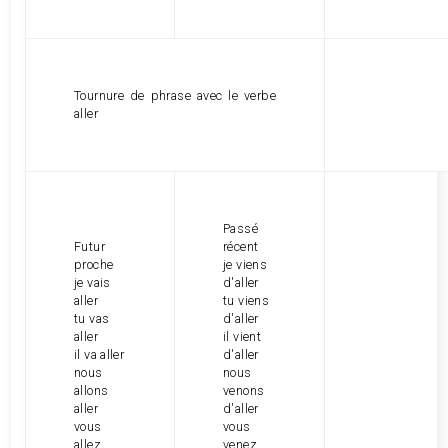
Tournure de phrase avec le verbe
aller
Passé
Futur
récent
proche
je viens
je vais
d'aller
aller
tu viens
tu vas
d'aller
aller
il vient
il va aller
d'aller
nous
nous
allons
venons
aller
d'aller
vous
vous
allez
venez