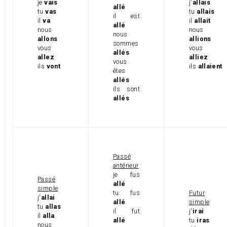
je
vais
j'
allais
allé
tu
vas
tu
allais
il est
il
va
il
allait
allé
nous
nous
nous
allons
allions
sommes
vous
vous
allés
allez
alliez
vous
ils
vont
ils
allaient
êtes
allés
ils sont
allés
Passé
antérieur
je fus
Passé
allé
simple
tu fus
Futur
j'
allai
allé
simple
tu
allas
il fut
j'
irai
il
alla
allé
tu
iras
nous