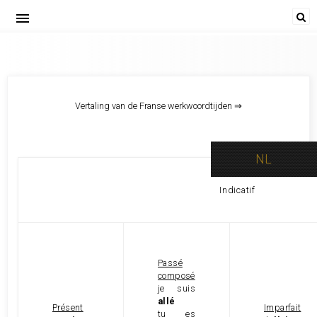
menu
aller,gaan
Vertaling van de Franse werkwoordtijden ⇒
NL
Indicatif
Passé
composé
je suis
allé
Présent
Imparfait
tu es