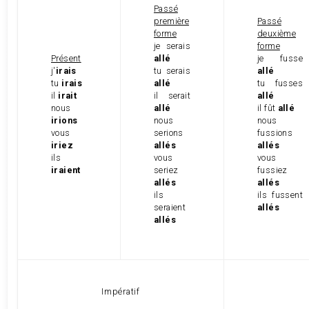
Passé
première
Passé
forme
deuxième
je serais
forme
Présent
allé
je fusse
j'
irais
tu serais
allé
tu
irais
allé
tu fusses
il
irait
il serait
allé
nous
allé
il fût
allé
irions
nous
nous
vous
serions
fussions
iriez
allés
allés
ils
vous
vous
iraient
seriez
fussiez
allés
allés
ils
ils fussent
seraient
allés
allés
Impératif