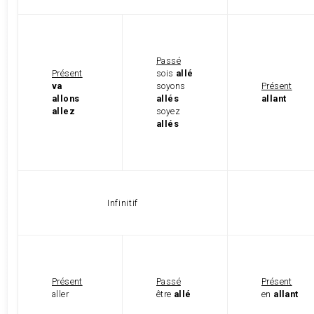
Passé
Présent
sois
allé
va
soyons
Présent
allons
allés
allant
allez
soyez
allés
Infinitif
Présent
Passé
Présent
aller
être
allé
en
allant