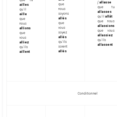
j'
allasse
que
ailles
que tu
nous
qu'il
allasses
soyons
aille
qu'il
allât
allés
que
que nous
que
nous
allassions
vous
allions
que vous
soyez
que
allassiez
allés
vous
qu'ils
qu'ils
alliez
allassent
soient
qu'ils
allés
aillent
Conditionnel