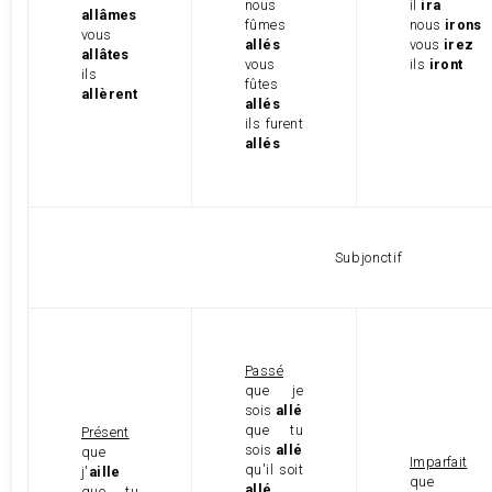
nous
il
ira
allâmes
fûmes
nous
irons
vous
allés
vous
irez
allâtes
vous
ils
iront
ils
fûtes
allèrent
allés
ils furent
allés
Subjonctif
Passé
que je
sois
allé
que tu
Présent
sois
allé
que
Imparfait
qu'il soit
j'
aille
que
allé
que tu