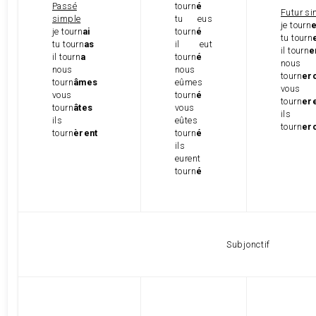
Passé
tourn
é
Futur si
simple
tu eus
je tourn
e
je tourn
ai
tourn
é
tu tourn
tu tourn
as
il eut
il tourn
e
il tourn
a
tourn
é
nous
nous
nous
tourn
er
tourn
âmes
eûmes
vous
vous
tourn
é
tourn
er
tourn
âtes
vous
ils
ils
eûtes
tourn
er
tourn
èrent
tourn
é
ils
eurent
tourn
é
Subjonctif