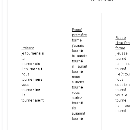
Passé
première
Passé
forme
deuxièm
j'aurais
Présent
forme
tourn
é
je tourn
erais
j'eusse
tu aurais
tu
tourn
é
tourn
é
tourn
erais
tu eu
il aurait
il tourn
erait
tourn
é
tourn
é
nous
il eût to
nous
tourn
erions
nous
aurions
vous
eussion
tourn
é
tourn
eriez
tourn
é
vous
ils
vous eu
auriez
tourn
eraient
tourn
é
tourn
é
ils eu
ils
tourn
é
auraient
tourn
é