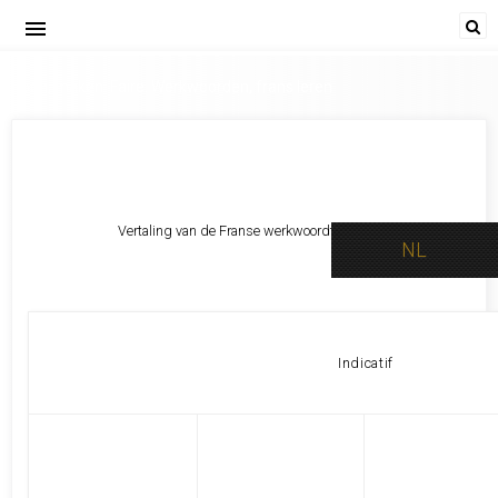
menu
Doen, maken. Faire. Werkwoorden, frans leren
Vertaling van de Franse werkwoordtijden ⇒
NL
Indicatif