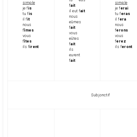
simple
simple
f
ait
je f
is
je f
erai
il eut f
ait
tu f
is
tu f
eras
nous
il f
it
il f
era
eûmes
nous
nous
f
ait
f
îmes
f
erons
vous
vous
vous
eûtes
f
îtes
f
erez
f
ait
ils f
irent
ils f
eront
ils
eurent
f
ait
Subjonctif