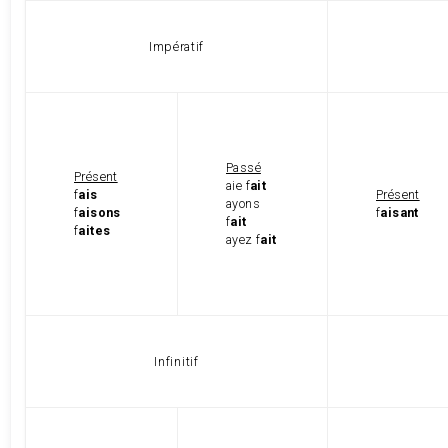
Impératif
Passé
Présent
aie f
ait
f
ais
Présent
ayons
f
aisons
f
aisant
f
ait
f
aites
ayez f
ait
Infinitif