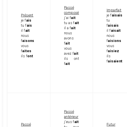
Passé
Imparfait
composé
Présent
je f
aisais
j'ai f
ait
je f
ais
tu
tu as f
ait
tu f
ais
f
aisais
il a f
ait
il f
ait
il f
aisait
nous
nous
nous
avons
f
aisons
f
aisions
f
ait
vous
vous
vous
f
aites
f
aisiez
avez f
ait
ils f
ont
ils
ils ont
f
aisaient
f
ait
Passé
antérieur
j'eus f
ait
Passé
Futur
tu eus