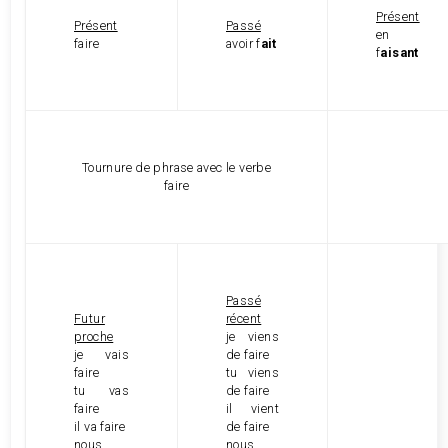
Présent
Présent
Passé
en
faire
avoir f
ait
f
aisant
Tournure de phrase avec le verbe
faire
Passé
Futur
récent
proche
je viens
je vais
de faire
faire
tu viens
tu vas
de faire
faire
il vient
il va faire
de faire
nous
nous