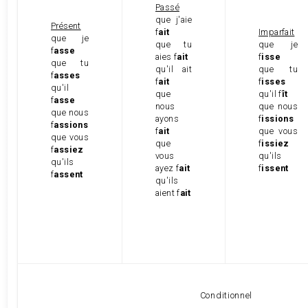
Passé
que j'aie
Présent
f
ait
Imparfait
que je
que tu
que je
f
asse
aies f
ait
f
isse
que tu
qu'il ait
que tu
f
asses
f
ait
f
isses
qu'il
que
qu'il f
ît
f
asse
nous
que nous
que nous
ayons
f
issions
f
assions
f
ait
que vous
que vous
que
f
issiez
f
assiez
vous
qu'ils
qu'ils
ayez f
ait
f
issent
f
assent
qu'ils
aient f
ait
Conditionnel