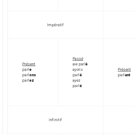
Impératif
Passé
Présent
aie parl
é
parl
e
ayons
Présent
parl
ons
parl
é
parl
ant
parl
ez
ayez
parl
é
Infinitif