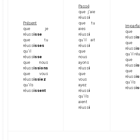
Passé
que j'aie
réuss
i
Présent
que tu
Imparfai
que je
aies
que
réuss
isse
réuss
i
réuss
is
que tu
qu'il ait
que
réuss
isses
réuss
i
réuss
is
qu'il
que
qu'il ré
réuss
isse
nous
que 
que nous
ayons
réuss
is
réuss
issions
réuss
i
que 
que vous
que
réuss
is
réuss
issiez
vous
qu'ils
qu'ils
ayez
réuss
is
réuss
issent
réuss
i
qu'ils
aient
réuss
i