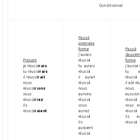
Conditionnel
Passé
première
forme
Passé
j'aurais
deuxiè
Présent
réuss
i
forme
je réuss
irais
tu aurais
j'eusse
tu réuss
irais
réuss
i
tu eu
il réuss
irait
il aurait
réuss
i
nous
réuss
i
il eût r
réuss
irions
nous
nous
vous
aurions
eussion
réuss
iriez
réuss
i
réuss
i
ils
vous
vous e
réuss
iraient
auriez
réuss
i
réuss
i
ils eu
ils
réuss
i
auraient
réuss
i