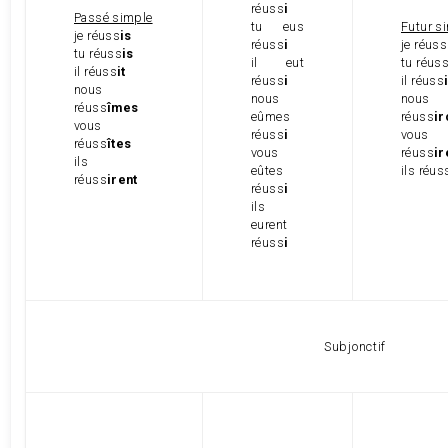
réuss
i
Passé simple
tu eus
Futur s
je réuss
is
réuss
i
je réuss
tu réuss
is
il eut
tu réus
il réuss
it
réuss
i
il réuss
nous
nous
nous
réuss
îmes
eûmes
réuss
ir
vous
réuss
i
vous
réuss
îtes
vous
réuss
ir
ils
eûtes
ils réus
réuss
irent
réuss
i
ils
eurent
réuss
i
Subjonctif