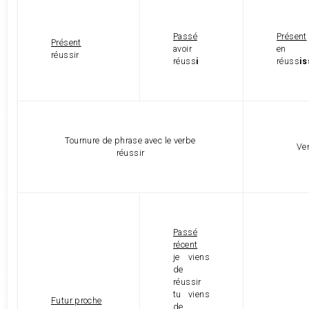
Passé
Présent
Présent
avoir
en
réussir
réuss
i
réuss
is
Tournure de phrase avec le verbe
Ver
réussir
Passé
récent
je viens
de
réussir
tu viens
Futur proche
de