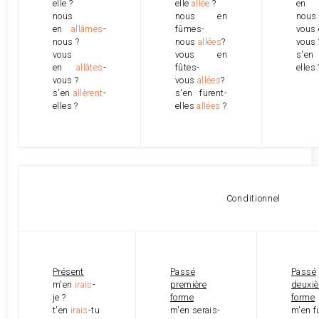
elle ?
elle
allée
?
e
nous
nous en
nous 
en
allâmes
-
fûmes-
vous
nous ?
nous
allées
?
vous 
vous
vous en
s'
en
allâtes
-
fûtes-
elles 
vous ?
vous
allées
?
s'en
allèrent
-
s'en furent-
elles ?
elles
allées
?
Conditionnel
Présent
Passé
Passé
m'en
irais
-
première
deuxi
je ?
forme
forme
t'en
irais
-tu
m'en serais-
m'en f