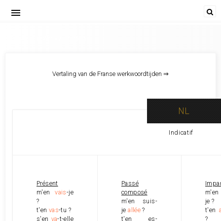
menu
S'EN ALLER,Werkwoorden
Vertaling van de Franse werkwoordtijden ⇒
NL
Indicatif
Présent
Passé
Impar
m'en
vais
-je
composé
m'e
?
m'en suis-
je ?
t'en
vas
-tu ?
je
allée
?
t'en
s'en
va
-t-elle
t'en es-
?