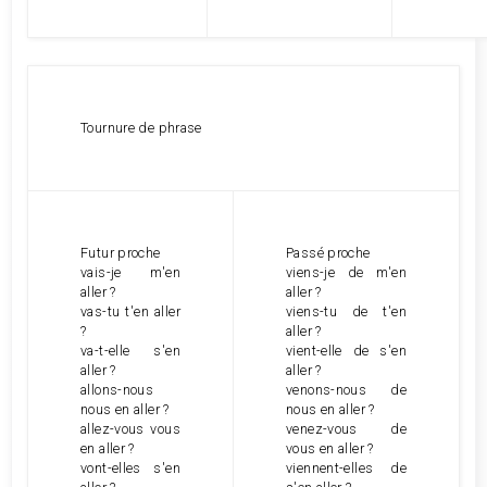
Tournure de phrase
Futur proche
Passé proche
vais-je m'en
viens-je de m'en
aller ?
aller ?
vas-tu t'en aller
viens-tu de t'en
?
aller ?
va-t-elle s'en
vient-elle de s'en
aller ?
aller ?
allons-nous
venons-nous de
nous en aller ?
nous en aller ?
allez-vous vous
venez-vous de
en aller ?
vous en aller ?
vont-elles s'en
viennent-elles de