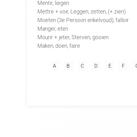
Mentir, liegen
Mettre + voir, Leggen, zetten, (+ zien)
Moeten (3e Persoon enkelvoud), falloir
Manger, eten
Mourir + jeter, Sterven, gooien
Maken, doen, faire
A
B
C
D
E
F