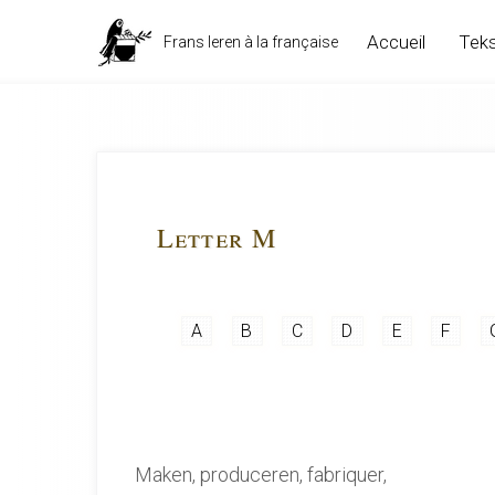
Accueil
Teks
Frans leren à la française
Werkwoorden, m
Letter M
A
B
C
D
E
F
Maken, produceren, fabriquer,