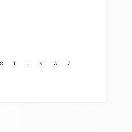
S
T
U
V
W
Z