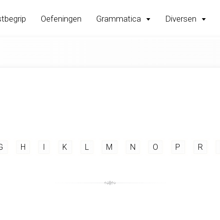
tbegrip
Oefeningen
Grammatica
Diversen
G
H
I
K
L
M
N
O
P
R