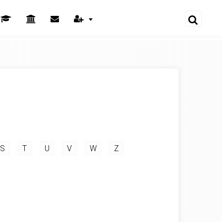
S
T
U
V
W
Z