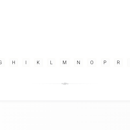
G
H
I
K
L
M
N
O
P
R