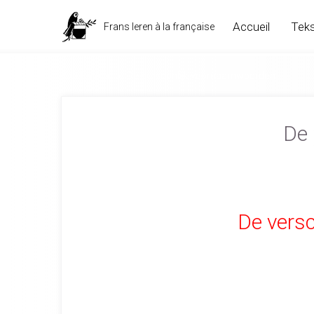
Accueil
Teks
Frans leren à la française
Y et EN Audio : De persoonlijk voornaamwoorden
De 
De vers