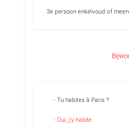
3
e persoon enkelvoud of mee
Bijwoo
- Tu habites à Paris ?
- Oui, j'y habite.