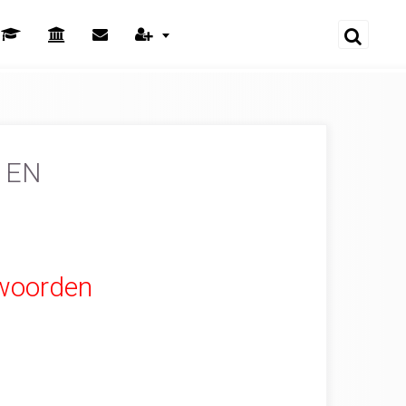
t EN
mwoorden