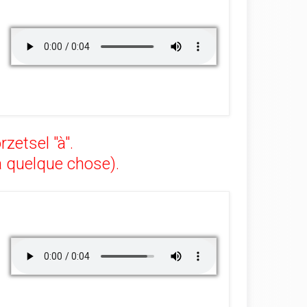
etsel "à".
 à quelque chose).