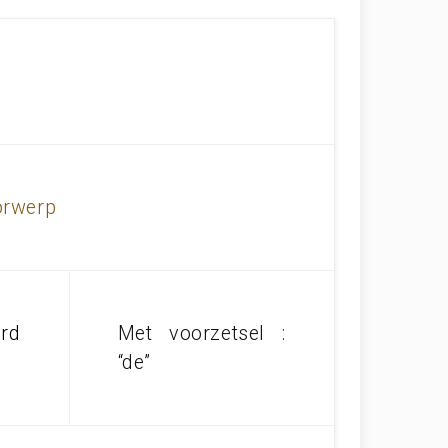
orwerp
rd
Met voorzetsel :
“de”