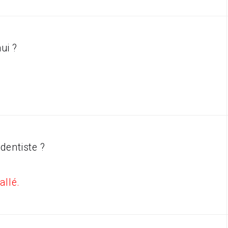
'hui ?
 dentiste ?
allé.