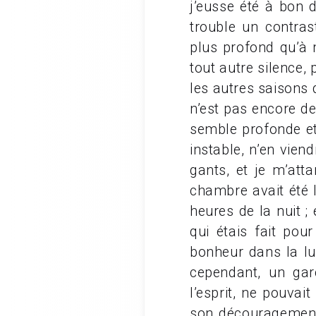
j’eusse été à bon 
trouble un contras
plus profond qu’à m
tout autre silence,
les autres saisons 
n’est pas encore de
semble profonde et
instable, n’en vien
gants, et je m’at
chambre avait été l
heures de la nuit ; 
qui étais fait pou
bonheur dans la lu
cependant, un ga
l’esprit, ne pouva
son découragement.