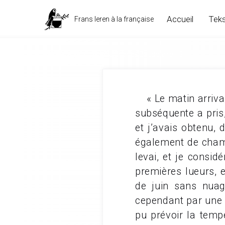
Accueil
Teks
Frans leren à la française
Les Paradis artificiels. Charles Baudelaire.13
« Le matin arriva,
subséquente a pris,
et j’avais obtenu, 
également de chamb
levai, et je consi
premières lueurs, 
de juin sans nuag
cependant par une a
pu prévoir la tempê