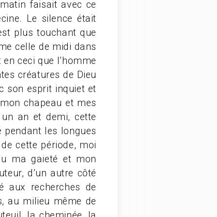
matin faisait avec ce
ine. Le silence était
 est plus touchant que
mme celle de midi dans
ut en ceci que l’homme
ntes créatures de Dieu
son esprit inquiet et
ris mon chapeau et mes
un an et demi, cette
ié pendant les longues
e de cette période, moi
erdu ma gaieté et mon
teur, d’un autre côté
é aux recherches de
es, au milieu même de
euil, la cheminée, la