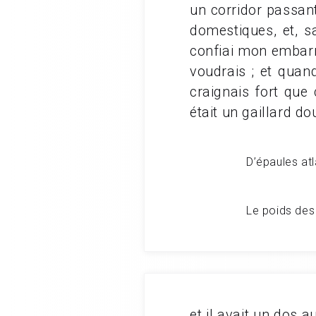
un corridor passant
domestiques, et, s
confiai mon embarra
voudrais ; et quan
craignais fort qu
était un gaillard do
D’épaules atl
Le poids des
et il avait un dos a