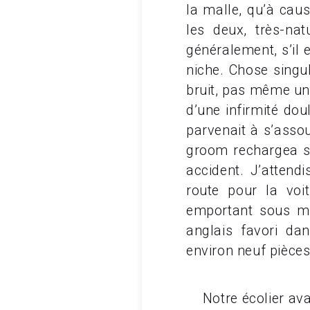
la malle, qu’à cau
les deux, très-na
généralement, s’il
niche. Chose singul
bruit, pas même un 
d’une infirmité dou
parvenait à s’assou
groom rechargea so
accident. J’attend
route pour la voi
emportant sous mo
anglais favori da
environ neuf pièces
Notre écolier avait