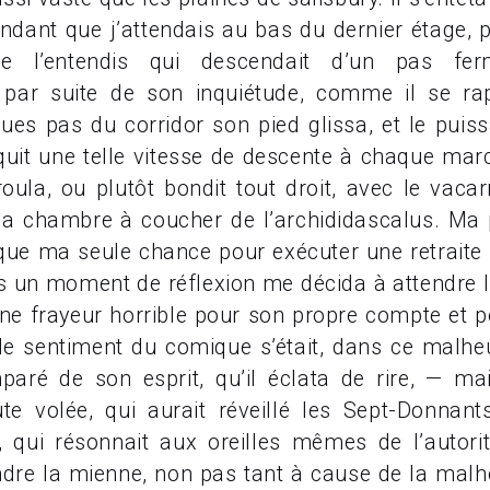
endant que j’attendais au bas du dernier étage, p
je l’entendis qui descendait d’un pas fe
par suite de son inquiétude, comme il se rapp
ues pas du corridor son pied glissa, et le puis
uit une telle vitesse de descente à chaque marc
 roula, ou plutôt bondit tout droit, avec le vac
 la chambre à coucher de l’archididascalus. Ma 
 que ma seule chance pour exécuter une retraite 
un moment de réflexion me décida à attendre la 
ne frayeur horrible pour son propre compte et po
, le sentiment du comique s’était, dans ce malhe
mparé de son esprit, qu’il éclata de rire, — mai
ute volée, qui aurait réveillé les Sept-Donnan
 qui résonnait aux oreilles mêmes de l’autorit
dre la mienne, non pas tant à cause de la malh