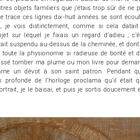
utres objets familiers que j’étais trop sûr de ne 
je trace ces lignes dix-huit années se sont écou
e vois distinctement, comme si cela datait d
bjet sur lequel je fixais un regard d’adieu ; c’é
tait suspendu au-dessus de la cheminée, et dont
t toute la physionomie si radieuse de bonté et d
 laissé tomber ma plume ou mon livre pour dema
me un dévot à son saint patron. Pendant que
ix profonde de l’horloge proclama qu’il était 
rtrait, je le baisai, et puis je sortis doucement 