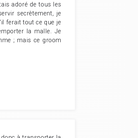
tais adoré de tous les
ervir secrètement, je
l ferait tout ce que je
emporter la malle. Je
omme ; mais ce groom
a donc à transporter la