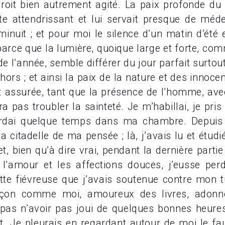
droit bien autrement agité. La paix profonde du 
te attendrissant et lui servait presque de médec
inuit ; et pour moi le silence d’un matin d’été
 parce que la lumière, quoique large et forte, co
de l’année, semble différer du jour parfait surto
hors ; et ainsi la paix de la nature et des innoce
 assurée, tant que la présence de l’homme, avec 
dra pas troubler la sainteté. Je m’habillai, je p
tardai quelque temps dans ma chambre. Depuis 
a citadelle de ma pensée ; là, j’avais lu et étud
et, bien qu’à dire vrai, pendant la dernière parti
r l’amour et les affections douces, j’eusse p
tte fiévreuse que j’avais soutenue contre mon tu
rçon comme moi, amoureux des livres, adonn
it pas n’avoir pas joui de quelques bonnes heur
 Je pleurais en regardant autour de moi le faut