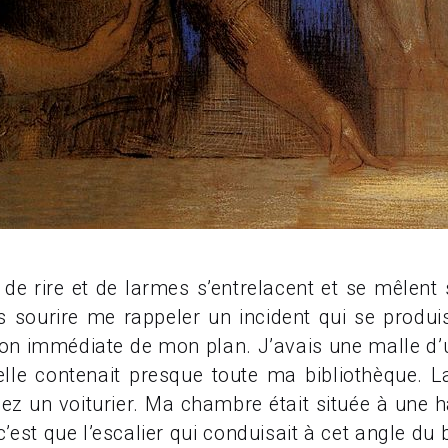
 rire et de larmes s’entrelacent et se mêlent si
 sourire me rappeler un incident qui se produisit 
ion immédiate de mon plan. J’avais une malle d’
lle contenait presque toute ma bibliothèque. La 
hez un voiturier. Ma chambre était située à une h
, c’est que l’escalier qui conduisait à cet angle du