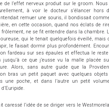
se de l’effet nerveux produit sur le groom. Nous
turellement, à voir le docteur s’élancer hors
 entendait remuer une souris, il bondissait comm
ière, en cette occasion, quand nos éclats de ri
frôlement, ne se fit entendre dans la chambre. Le
loureuse, qui le tenait quelquefois éveillé, mais 
pir, le faisait dormir plus profondément. Encour
n fardeau sur ses épaules et effectua le rest
is jusqu’à ce que j’eusse vu la malle placée su
ture. Alors, sans autre guide que la Providenc
n bras un petit paquet avec quelques objets d
ns une poche, et dans l’autre un petit volum
 d’Euripide.
 caressé l’idée de se diriger vers le Westmorel