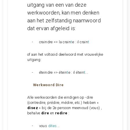
uitgang van een van deze
werkwoorden, kan men denken
aan het zelfstandig naamwoord
dat ervan afgeleid is:
-
craindre => la crain
t
e : il crain
t
of aan het voltooid deelwoord met vrouwelijke
uitgang:
-
éteindre => étein
t
e : il étein
t
...
Werkwoord
Dire
Alle werkwoorden die eindigen op -dire
(contredire, prédire, médire, etc.) hebben «
disez
» bij de 2e persoon meervoud (vous) ,
behalve
dire
en
redire
:
-
vous
dites
...