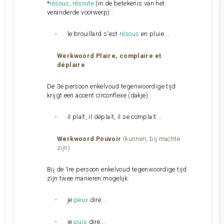
*
résous
,
résoute
(in de betekenis van het
veranderde voorwerp) :
-
le brouillard s'est
résous
en pluie...
Werkwoord
Plaire, complaire et
déplaire
De 3e persoon enkelvoud tegenwoordige tijd
krijgt een accent
circonflexe
(dakje) :
-
il pla
î
t, il dépla
î
t, il se compla
î
t...
Werkwoord
Pouvoir
(kunnen, bij machte
zijn)
Bij de 1re persoon enkelvoud tegenwoordige tijd
zijn twee manieren mogelijk:
-
je
peux
dire...
-
je
puis
dire...