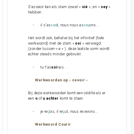
S'asseoir kan als stam zowel «
sié
», en «
sey
»
hebben :
-
il s'as
sie
d, nous nous as
sey
ons...
Het wordt ook, behalve bij het infinitief (hele
werkwoord) met de stam «
soi
» vervoegd.
(zonder tussen-« e » ). deze laatste vorm wordt
echter steeds minder gebruikt:
-
tu t'as
soi
rais...
Werkwoorden op
«
cevoir
»
Bij deze werkwoorden komt een cédille als er
een
o
of
u achter
komt te staan:
-
je re
ç
ois, il re
ç
ut, nous re
c
evons...
Werkwoord Courir