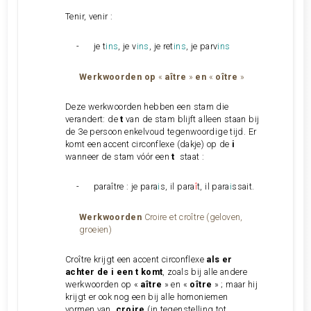
Tenir, venir :
-
je t
ins
, je v
ins
, je ret
ins
, je parv
ins
Werkwoorden op
«
aître
»
en
«
oître
»
Deze werkwoorden hebben een stam die
verandert: de
t
van de stam blijft alleen staan bij
de 3e persoon enkelvoud tegenwoordige tijd. Er
komt een
accent circonflexe
(dakje) op de
i
wanneer de stam vóór een
t
staat
:
-
paraître : je para
i
s, il para
î
t, il para
i
ssait.
Werkwoorden
Croire et croître (geloven,
groeien)
Croître krijgt een
accent circonflexe
als er
achter de i een t komt
, zoals bij alle andere
werkwoorden op «
aître
» en «
oître
» ; maar hij
krijgt er ook nog een bij alle homoniemen
vormen van
croire
(in tegenstelling tot