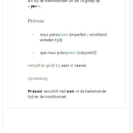
als bij de werkwoorden uit de 1e groep op
«
yer
» :
Prévoir
-
nous prévo
yions
(imparfait / onvoltooid
verleden tijd)
-
que nous prévo
yions
(subjonctif)
Hetzelfde geldt bij
voir
et
revoir
.
Opmerking
Prévoir
verschilt met
voir
in de toekomende
tijd en de conditionnel .