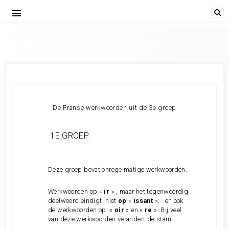
menu
Les groupes de verbe,groupe3; Franse werkwoorden uit de 3e
groep; grammatica; Frans leren à la française; Vivienne Stringa
De Franse werkwoorden uit de 3e groep
1E GROEP
Deze groep bevat onregelmatige werkwoorden.
Werkwoorden op «
ir
» , maar het tegenwoordig
deelwoord eindigt niet
op
«
issant
»; en ook
de werkwoorden op «
oir
» en «
re
». Bij veel
van deze werkwoorden verandert de stam.