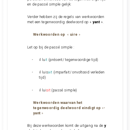
en de passé simple gelijk:
Verder hebben zij de regels van werkwoorden
met een tegenwoordig deelwoord op «
yant
».
Werkwoorden op
«
uire
»
Let op bij de passé simple :
-
il lu
it
(présent/ tegenwoordige tijd)
-
il luis
ait
(imparfait/ onvoltooid verleden
tijd)
-
il lui
sit
(passé simple)
Werkwoorden waarvan het
tegenwoordig deelwoord
eindigt op
«
-
yant
»
Bij deze werkwoorden komt de uitgang na de
y