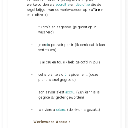
werkwoorden als
accroître
en
décroître
die de
regel krijgen van de werkwoorden op «
aître
»
en «
oître
») :
-
tu cro
î
s en sagesse. (je groeit op in
wijsheid)
-
je cro
i
s pouvoir partir. (ik denk dat ik kan
vertrekken)
- j'ai cru en toi. (ik heb geloofd in jou.)
-
cette plante a cr
û
rapidement. (deze
plant is snel gegroeid)
-
son savoir s'est
accru
. (Zijn kennis is
gegroeid/ groter geworden)
-
la rivière a
décru
. (de rivier is gezakt.)
Werkwoord Asseoir