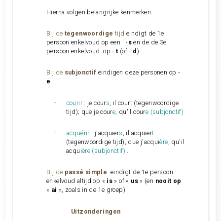
Hierna volgen belangrijke kenmerken:
Bij de
tegenwoordige
tijd
eindigt de 1e
persoon enkelvoud op een
-s
en de de 3e
persoon enkelvoud op -
t
(of -
d
) .
Bij de
subjonctif
eindigen deze personen op -
e
:
-
courir
: je cour
s
, il cour
t
(tegenwoordige
tijd); que je cour
e
, qu'il cour
e (subjonctif)
-
acquérir
: j'acquier
s
, il acquier
t
(tegenwoordige tijd), que j'acqui
ère
, qu'il
acqui
ère (subjonctif)
.
Bij de
passé simple
eindigt de 1e persoon
enkelvoud altijd op «
is
» of «
us
» (en
nooit op
«
ai
», zoals in de 1e groep)
Uitzonderingen