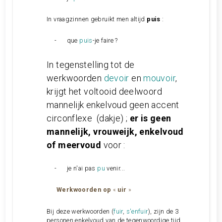
In vraagzinnen gebruikt men altijd
puis
:
-
que
puis
-je faire ?
In tegenstelling tot de
werkwoorden
devoir
en
mouvoir
,
krijgt het voltooid deelwoord
mannelijk enkelvoud geen accent
circonflexe (dakje) ;
er is geen
mannelijk, vrouweijk, enkelvoud
of meervoud
voor
:
-
je n'ai pas
pu
venir...
Werkwoorden op
«
uir
»
Bij deze werkwoorden (
fuir
,
s'enfuir
), zijn de 3
personen enkelvoud van de tegenwoordige tijd