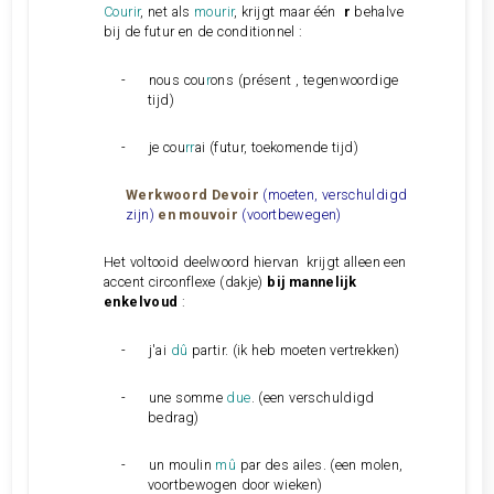
Courir
, net als
mourir
, krijgt maar één
r
behalve
bij de futur en de conditionnel :
-
nous cou
r
ons (présent , tegenwoordige
tijd)
-
je cou
rr
ai (futur, toekomende tijd)
Werkwoord Devoir
(moeten, verschuldigd
zijn)
en mouvoir
(voortbewegen)
Het voltooid deelwoord hiervan krijgt alleen een
accent circonflexe
(dakje)
bij mannelijk
enkelvoud
:
-
j'ai
dû
partir. (ik heb moeten vertrekken)
-
une somme
due
. (een verschuldigd
bedrag)
-
un moulin
mû
par des ailes. (een molen,
voortbewogen door wieken)