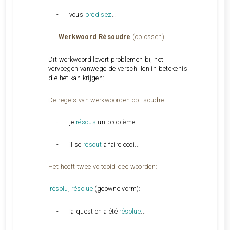
-
vous
prédisez
...
Werkwoord
Résoudre
(oplossen)
Dit werkwoord levert problemen bij het
vervoegen vanwege de verschillen in betekenis
die het kan krijgen:
De regels van werkwoorden op -soudre:
-
je
résous
un problème...
-
il se
résout
à faire ceci...
Het heeft twee voltooid deelwoorden:
résolu
,
résolue
(geowne vorm):
-
la question a été
résolue
...