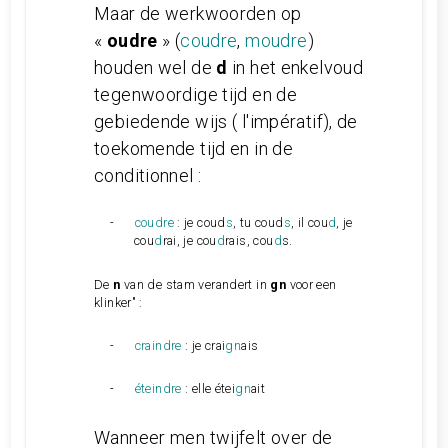
Maar de werkwoorden op
«
oudre
» (
coudre
,
moudre
)
houden wel de
d
in het enkelvoud
tegenwoordige tijd en de
gebiedende wijs ( l'impératif), de
toekomende tijd en in de
conditionnel :
-
coudre
: je coud
s
, tu coud
s
, il cou
d
, je
cou
d
rai, je cou
d
rais, cou
d
s.
De
n
van de stam verandert in
gn
voor een
klinker" :
-
craindre
: je crai
gn
ais
-
éteindre
: elle étei
gn
ait
Wanneer men twijfelt over de