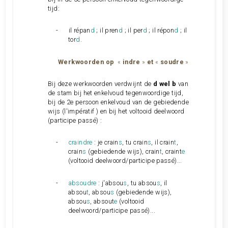
tijd:
-
il répan
d
; il pren
d
; il per
d
; il répon
d
; il
tor
d
.
Werkwoorden op
«
indre
»
et
«
soudre
»
Bij deze werkwoorden verdwijnt de
d wel b
van
de stam
bij het enkelvoud tegenwoordige tijd,
bij de 2e persoon enkelvoud van de gebiedende
wijs (l'impératif ) en bij het voltooid deelwoord
(participe passé) :
-
craindre
: je crain
s
, tu crain
s
, il crain
t
,
crain
s
(gebiedende wijs), crain
t
, craint
e
(voltooid deelwoord/participe passé)...
-
absoudre
: j'absou
s
, tu absou
s
, il
absou
t
, absou
s
(gebiedende wijs),
absou
s
, absout
e
(voltooid
deelwoord/participe passé)...