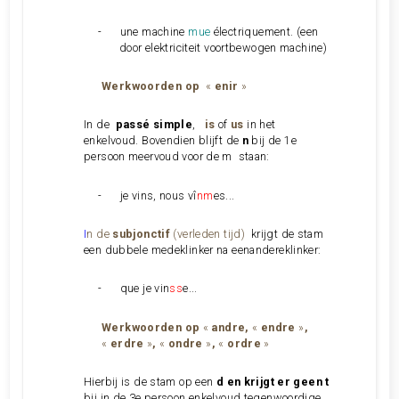
-
une machine
mue
électriquement. (een
door elektriciteit voortbewogen machine)
Werkwoorden op
«
enir
»
In de
passé simple
,
is
of
us
in het
enkelvoud. Bovendien blijft de
n
bij de 1e
persoon meervoud voor de m staan:
-
je vins, nous vî
nm
es...
I
n de
subjonctif
(verleden tijd)
krijgt de stam
een dubbele medeklinker na eenandereklinker:
-
que je vin
ss
e...
Werkwoorden op
«
andre,
«
endre
»
,
«
erdre
»
,
«
ondre
»
,
«
ordre
»
Hierbij is de stam op een
d en krijgt er geen
t
bij in de 3e persoon enkelvoud tegenwoordige