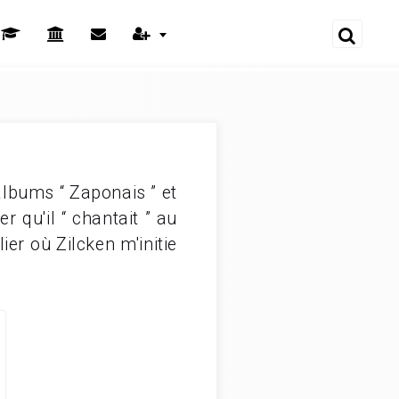
lbums “ Zaponais ” et
 qu'il “ chantait ” au
er où Zilcken m'initie