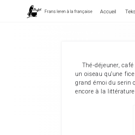
Accueil
Teks
Frans leren à la française
Paul Verlaine, Quinze jours en Hollande. 30
Thé-déjeuner, café a
un oiseau qu'une fice
grand émoi du serin q
encore à la littératu