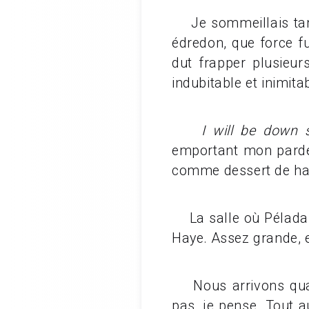
Je sommeillais tant
édredon, que force fu
dut frapper plusieur
indubitable et inimitabl
I will be down st
emportant mon pardes
comme dessert de ha
La salle où Péladan d
Haye. Assez grande, e
Nous arrivons quand
pas, je pense. Tout au