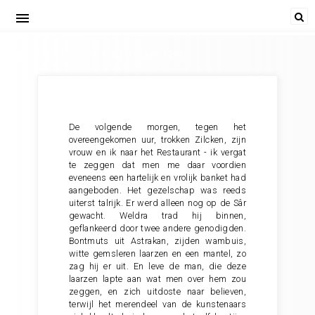
menu
Twee weken Holland. Paul Verlaine (29)
De volgende morgen, tegen het
overeengekomen uur, trokken Zilcken, zijn
vrouw en ik naar het Restaurant - ik vergat
te zeggen dat men me daar voordien
eveneens een hartelijk en vrolijk banket had
aangeboden. Het gezelschap was reeds
uiterst talrijk. Er werd alleen nog op de Sâr
gewacht. Weldra trad hij binnen,
geflankeerd door twee andere genodigden.
Bontmuts uit Astrakan, zijden wambuis,
witte gemsleren laarzen en een mantel, zo
zag hij er uit. En leve de man, die deze
laarzen lapte aan wat men over hem zou
zeggen, en zich uitdoste naar believen,
terwijl het merendeel van de kunstenaars