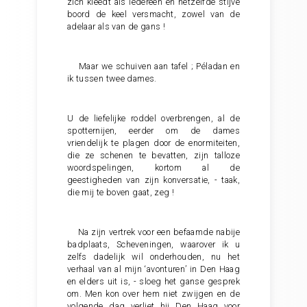
zich kleedt als iedereen en hetzelfde stijve
boord de keel versmacht, zowel van de
adelaar als van de gans !
Maar we schuiven aan tafel ; Péladan en
ik tussen twee dames.
U de liefelijke roddel overbrengen, al de
spotternijen, eerder om de dames
vriendelijk te plagen door de enormiteiten,
die ze schenen te bevatten, zijn talloze
woordspelingen, kortom al de
geestigheden van zijn konversatie, - taak,
die mij te boven gaat, zeg !
Na zijn vertrek voor een befaamde nabije
badplaats, Scheveningen, waarover ik u
zelfs dadelijk wil onderhouden, nu het
verhaal van al mijn ‘avonturen’ in Den Haag
en elders uit is, - sloeg het ganse gesprek
om. Men kon over hem niet zwijgen en de
volgende dag verliet hij Den Haag voor