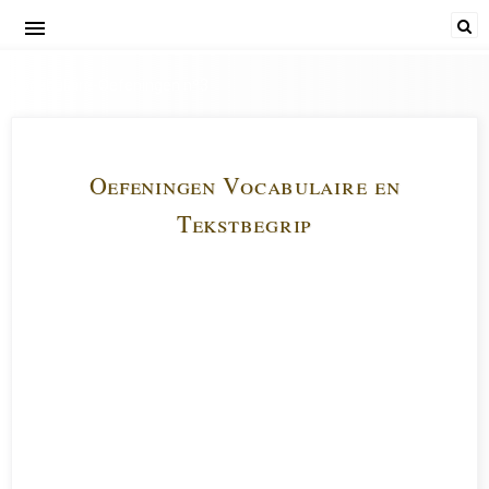
menu
Vocabulaire-Oefeningen nº3
Oefeningen Vocabulaire en
Tekstbegrip